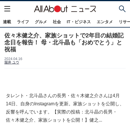
連載
ライフ
グルメ
社会
IT・ビジネス
エンタメ
リサ
佐々木健之介、家族ショットで2年目の結婚記
念日を報告！ 母・北斗晶も「おめでとう」と
祝福
2024.04.16
堀井 ユウ
タレント・北斗晶さんの長男・佐々木健之介さんは4月
14日、自身のInstagramを更新。家族ショットを公開し、
反響を呼んでいます。【実際の投稿：北斗晶の長男・
佐々木健之介、家族ショットを公開！】健之...