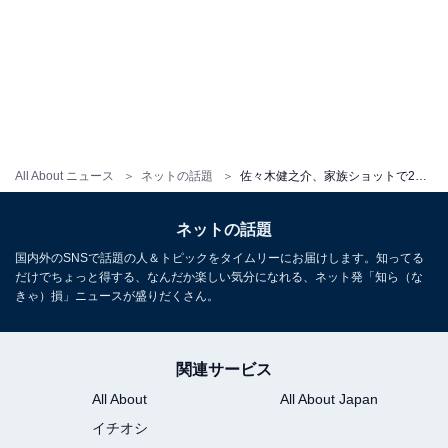
All About ニュース
ネットの話題
佐々木健之介、家族ショットで2年目の結婚記念日を報告！ 母・北斗晶も「おめでとう」と祝福
ネットの話題
国内外のSNSで話題の人＆トピックをタイムリーにお届けします。知ってる
だけでちょっと得する、なんだか楽しい気分になれる、ネット発「知ら（な
きゃ）損」ニュースが盛りだくさん。
関連サービス
All About
All About Japan
イチオシ