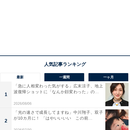
最新
一週間
一ヶ月
「急に人相変わった気がする」広末涼子、地上
波復帰ショットに「なんか顔変わった」の...
1
2026/08/06
「光の速さで成長してますね」中川翔子、双子
が10カ月に！ 「はやいいいい この前...
2