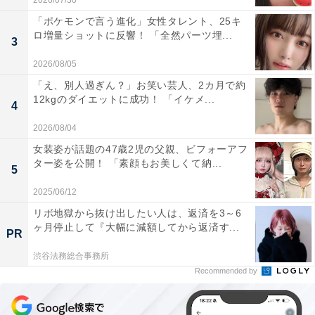
2026/07/30
「ポケモンで言う進化」女性タレント、25キ
ロ増量ショットに反響！ 「全然パーツ埋...
3
2026/08/05
「え、別人過ぎん？」お笑い芸人、2カ月で約
12kgのダイエットに成功！ 「イケメ...
4
2026/08/04
女装姿が話題の47歳2児の父親、ビフォーアフ
ター姿を公開！ 「素顔もお美しくて納...
5
2025/06/12
リボ地獄から抜け出したい人は、返済を3～6
ヶ月停止して『大幅に減額してから返済す...
PR
渋谷法務総合事務所
Recommended by