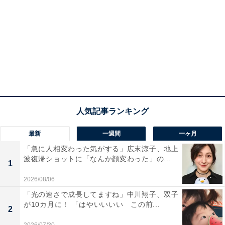
最新
一週間
一ヶ月
「急に人相変わった気がする」広末涼子、地上
波復帰ショットに「なんか顔変わった」の...
1
2026/08/06
「光の速さで成長してますね」中川翔子、双子
が10カ月に！ 「はやいいいい この前...
2