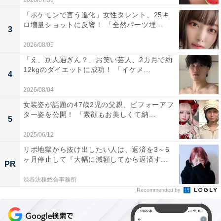
2026/07/30
「ポケモンで言う進化」女性タレント、25キ
ロ増量ショットに反響！ 「全然パーツ埋...
3
2026/08/05
「え、別人過ぎん？」お笑い芸人、2カ月で約
12kgのダイエットに成功！ 「イケメ...
4
2026/08/04
女装姿が話題の47歳2児の父親、ビフォーアフ
ター姿を公開！ 「素顔もお美しくて納...
5
2025/06/12
リボ地獄から抜け出したい人は、返済を3～6
ヶ月停止して『大幅に減額してから返済す...
PR
渋谷法務総合事務所
Recommended by