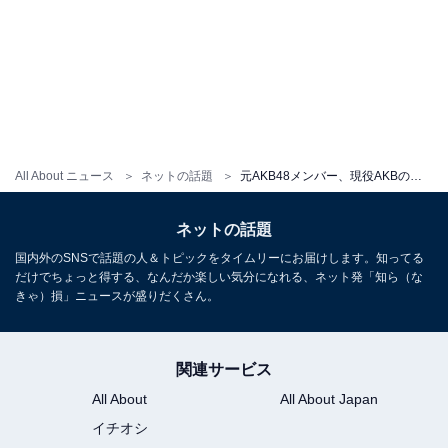
All About ニュース
ネットの話題
元AKB48メンバー、現役AKBの妹＆弟とのディズニーショットに「弟になりたい」の声続出！ 「尊い」
ネットの話題
国内外のSNSで話題の人＆トピックをタイムリーにお届けします。知ってる
だけでちょっと得する、なんだか楽しい気分になれる、ネット発「知ら（な
きゃ）損」ニュースが盛りだくさん。
関連サービス
All About
All About Japan
イチオシ