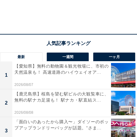
最新
一週間
一ヶ月
【愛知県】無料の動物園＆観光牧場に、市初の
天然温泉も！ 高速道路のハイウェイオア...
1
2026/08/07
【鹿児島県】桜島を望む駅ビルの大観覧車に、
無料の駅ナカ足湯も！ 駅ナカ・駅直結ス...
2
2026/08/08
「面白いのあったから購入〜」ダイソーのポッ
プアップランドリーバッグが話題。“さま...
3