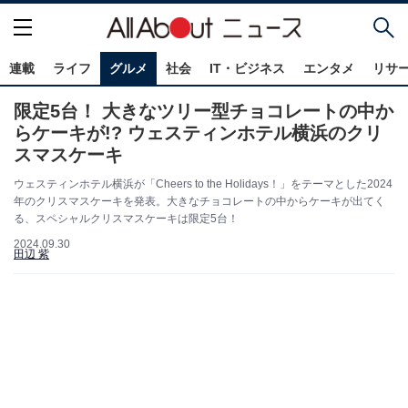
連載
ライフ
グルメ
社会
IT・ビジネス
エンタメ
リサ
限定5台！ 大きなツリー型チョコレートの中か
らケーキが!? ウェスティンホテル横浜のクリ
スマスケーキ
ウェスティンホテル横浜が「Cheers to the Holidays！」をテーマとした2024
年のクリスマスケーキを発表。大きなチョコレートの中からケーキが出てく
る、スペシャルクリスマスケーキは限定5台！
2024.09.30
田辺 紫