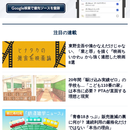
注目の連載
東野圭吾や湊かなえだけじゃな
い、「業と罪」を描く『映画ち
いかわ』から強く連想した映画
8選
20年間「駆け込み実績ゼロ」の
学校も…「こども110番の家」
は本当に必要？ PTAが直面する
理想と現実
「青春18きっぷ」販売激減の裏
に何が？ 連続利用の厳格化だけ
ではない「本当の理由」