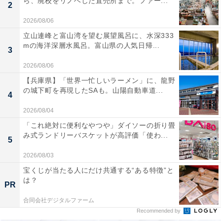
ら、廃校をリノベした直売所まで。ファー...
2
娘は、そもそも、「別に受験しなくていいんだけ
ど」というテンションのまま、父親の強い希望で始
2026/08/06
めた中学受験でした。父親の意向で、自宅から遠い
立山連峰と富山湾を望む展望風呂に、水深333
mの海洋深層水風呂。富山県の人気日帰...
大手塾の特進クラスに小4から通い始めたものの、
3
途中で通塾がしんどくなり、小6になってから本人
2026/08/06
の希望で、自宅近くの一般クラスに移籍。
【兵庫県】「世界一忙しいラーメン」に、龍野
の城下町を再現したSAも。山陽自動車道...
4
結果的にはそちらの教室の方が合っていたので、な
2026/08/04
んとか最後まで通塾はしたものの、入試直前に無気
「これ絶対に便利なやつや」ダイソーの折り畳
力になってしまいました。それでも、第2志望、第3
み式ランドリーバスケットが高評価「使わ...
5
志望にしていた学校に合格をいただいたので、第2
2026/08/03
志望校に入学しました。
宝くじが当たる人にだけ共通する“ある特徴”と
は？
PR
しかし、日々の電車通学や管理型の学校生活になじ
めず、毎日出される課題もこなせず、結局中2の途
合同会社デジタルファーム
Recommended by
中で公立中学へ転校しました。この結果は、「どう