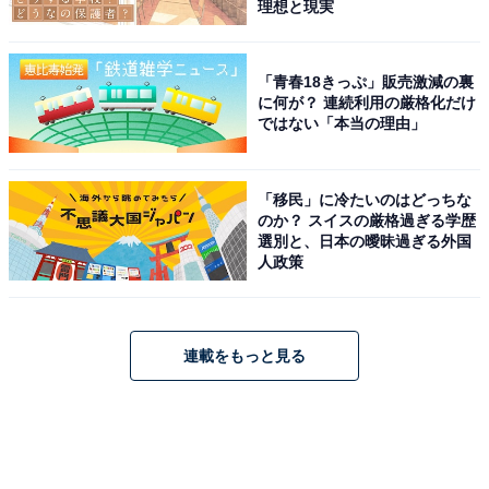
もってしまうこともあります。せっかく大変な思いをし
理想と現実
て中学受験を突破したのに、そんなことになったら残念
ですよね。
「青春18きっぷ」販売激減の裏
に何が？ 連続利用の厳格化だけ
ではない「本当の理由」
次ページ
「沼る」中学受験の構造
「移民」に冷たいのはどっちな
のか？ スイスの厳格過ぎる学歴
選別と、日本の曖昧過ぎる外国
人政策
連載をもっと見る