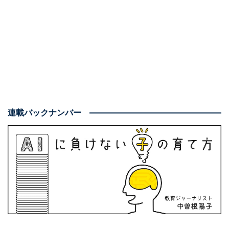
日数不足などを理由に退学せざるを得なくなることがあ
ります。正確な人数は公表されないので分かりません
が、そんな話を聞いたことがある人はいるでしょう。
特に、高校に進学するタイミングで、中学校の成績や内
部進学試験の成績が内部規定に満たない場合には、高校
に進学できないというのは、よくあります。
連載バックナンバー
実際、そのことを知らずに大学付属校に進学し、中3の3
学期になって次の試験で基準を満たさなければ退学にな
ると通告されて慌てたという保護者がいました。
その保護者は、「そのまま大学までいけると思って選ん
だのに、こんな結果になって残念でした。子どもが油断
して勉強しなかったのが悪いのですが、中3の終わりの
時点で通告されても、高校受験の準備が間に合わないの