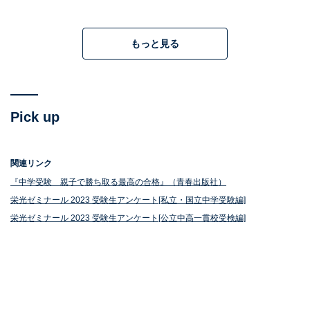
ど、受験前のストレスから起きたトラブルで、双方の話
し合いも持たれず一方的に悪者にされたのは納得がいか
なかった。暗に退学を勧められ、学校に守ってもらえな
もっと見る
かった」と嘆いていました。
Pick up
関連リンク
『中学受験 親子で勝ち取る最高の合格』（青春出版社）
栄光ゼミナール 2023 受験生アンケート[私立・国立中学受験編]
栄光ゼミナール 2023 受験生アンケート[公立中高一貫校受検編]