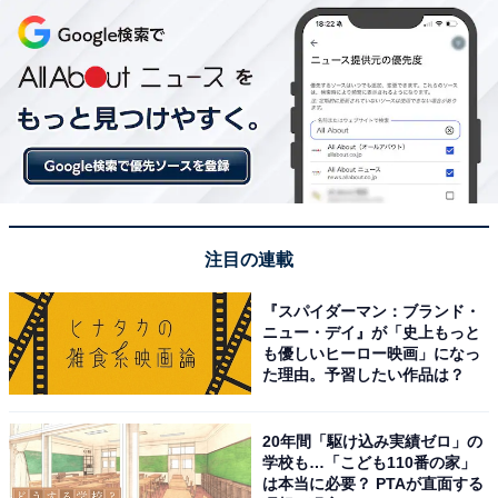
しても中高一貫校に通いたい」という本人のモチベ
ーションが高まらないまま受験したこと、行きたい
と思った学校がなかったのにとりあえず偏差値で、
学校を選んだこと、私自身も父親任せで、わが家の
受験軸がなかったのが1番の原因だと思います。
Aさんは、公立中学校にもなじめず、その後の検査で自
注目の連載
閉スペクトラム症（ASD）の傾向があることが分かり、
『スパイダーマン：ブランド・
自分のペースで通学できる通信制高校への進学を決めま
ニュー・デイ』が「史上もっと
した。その高校には、偏差値が高い私学からの転校生も
も優しいヒーロー映画」になっ
た理由。予習したい作品は？
多数いるそうです。
この3つのケースは、結果的にそれぞれにあった進路に
20年間「駆け込み実績ゼロ」の
学校も…「こども110番の家」
進めたから良かったものの、中にはそのまま家に引きこ
は本当に必要？ PTAが直面する