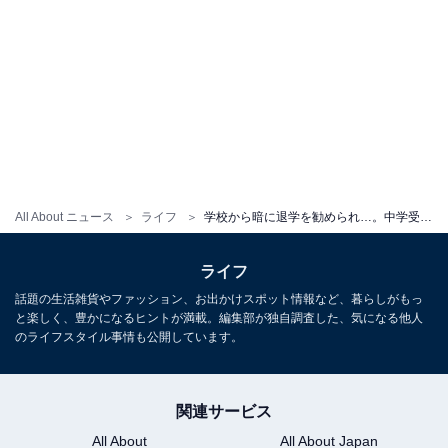
前の記事
次の記事
第15回
第17回
親子ゲンカはもうおしまい。中
「お得校」の中身に変化！ 入り
学受験で子どもを追い込まず、
口偏差値と大学合格実績を比べ
信頼関係を高める「親の関わり
るのはもう古い【最新中学受験
方」2つ
事情】
All About ニュース
ライフ
学校から暗に退学を勧められ…。中学受験に無事合格も、彼らが「転校」を余儀なくされた理由
1
2
ライフ
話題の生活雑貨やファッション、お出かけスポット情報など、暮らしがもっ
と楽しく、豊かになるヒントが満載。編集部が独自調査した、気になる他人
のライフスタイル事情も公開しています。
関連サービス
All About
All About Japan