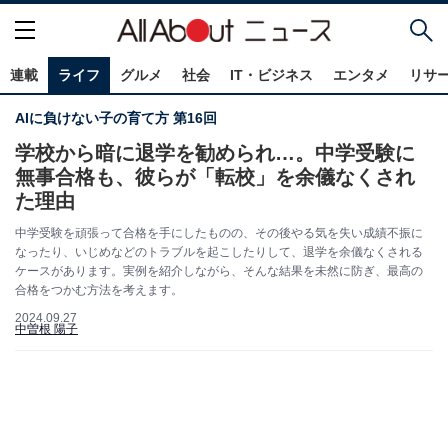
連載
ライフ
グルメ
社会
IT・ビジネス
エンタメ
リサ
AIに負けない子の育て方 第16回
学校から暗に退学を勧められ…。中学受験に
無事合格も、彼らが「転校」を余儀なくされ
た理由
中学受験を頑張って合格を手にしたものの、その後やる気を失い成績不振に
なったり、いじめなどのトラブルを起こしたりして、退学を余儀なくされる
ケースがあります。実例を紹介しながら、そんな結果を未然に防ぎ、最高の
合格をつかむ方法を考えます。
2024.09.27
中曽根 陽子