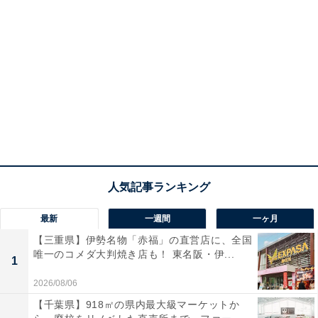
合格だけをゴールにした結果、入学後無気力に
このように学校から退学を迫られるのは特殊なケースと
思われるかもしれませんが、保護者の期待に応えて受験
勉強をしたけれど、入学後やる気を失い、勉強を全くし
なくなって完全に置いてきぼりになり、学校そのものが
面白くなくなって、休みがちになり、公立中学や別の私
立中学校への転校というケースもままあります。
本人の意思がさほどないまま受験をし、結果的に親が考
えた第1志望校には不合格。第2志望の学校に入学したも
最新
一週間
一ヶ月
のの、結局そこが合わずに退学したAさんのケースをみ
【三重県】伊勢名物「赤福」の直営店に、全国
てみましょう。
唯一のコメダ大判焼き店も！ 東名阪・伊...
1
2026/08/06
母親は、次のように振り返っています。
【千葉県】918㎡の県内最大級マーケットか