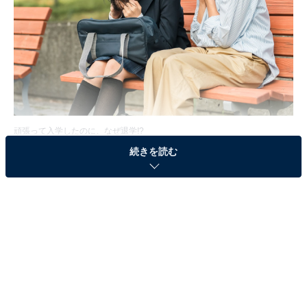
頑張って入学したのに、なぜ退学!?
続きを読む
中学受験に頑張って取り組んでいる人には水を差すよう
ですが、中高一貫校に入学したら、自動的に6年間在籍
できる学校ばかりではありません。せっかく入学した学
校を途中で辞めることになるケースは、実は珍しくない
のです。
基本的には、中高一貫校の場合、6年間在籍することを
前提に入学するわけですが、成績不振や素行不良、出席