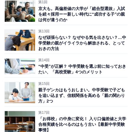
で、もう少し前に「言って欲しかった」と話していまし
第1回
京大も。高偏差値の大学が「総合型選抜」入試
た。ギリギリ他校の受験に間に合い、他の私学に転校し
を続々採用ーー新しい時代に“成功する子”の親
ましたが、予定していなかった高校受験がいかに大変だ
は何が違うのか
ったかは、想像に難くないでしょう。
第13回
なぜ頑張らない？ なぜやる気を出さない？…中
また、いじめなど、生徒同士のトラブルへの対応もさま
学受験の親がイライラから解放される、とって
おきの方法
ざま。「絶対いじめは許さない」と、かなり厳しい対応
をされることもあります。
第14回
“中受”が正解？ 中学受験を選ぶ前に知っておき
たい、「高校受験」4つのメリット
ある進学校で、高3の2学期に友人とトラブルになり、そ
第15回
れをきっかけに学校にいづらくなって退学した生徒がい
親子ゲンカはもうおしまい。中学受験で子ども
ました。この生徒は、その後高卒認定試験を経て大学受
を追い込まず、信頼関係を高める「親の関わり
験をしましたが、このケースでは、生徒同士のトラブル
方」2つ
をいじめと判断されたわけです。
第17回
「お得校」の中身に変化！ 入り口偏差値と大学
合格実績を比べるのはもう古い【最新中学受験
母親は「自分の子どもにも非はあったかもしれないけれ
事情】