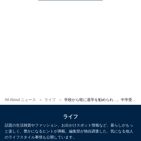
All About ニュース
ライフ
学校から暗に退学を勧められ…。中学受験に無事合格も、彼らが「転校」を余儀なくされた理由
ライフ
話題の生活雑貨やファッション、お出かけスポット情報など、暮らしがもっ
と楽しく、豊かになるヒントが満載。編集部が独自調査した、気になる他人
のライフスタイル事情も公開しています。