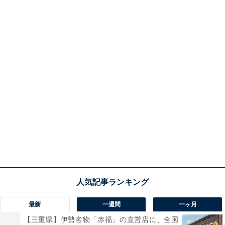
最新
一週間
一ヶ月
【三重県】伊勢名物「赤福」の直営店に、全国