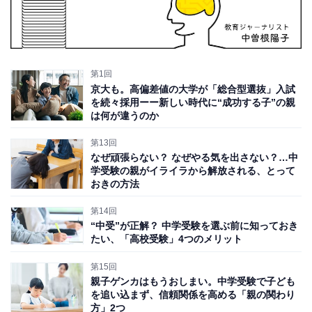
第1回
京大も。高偏差値の大学が「総合型選抜」入試
を続々採用ーー新しい時代に“成功する子”の親
は何が違うのか
第13回
なぜ頑張らない？ なぜやる気を出さない？…中
学受験の親がイライラから解放される、とって
おきの方法
第14回
“中受”が正解？ 中学受験を選ぶ前に知っておき
たい、「高校受験」4つのメリット
第15回
親子ゲンカはもうおしまい。中学受験で子ども
を追い込まず、信頼関係を高める「親の関わり
方」2つ