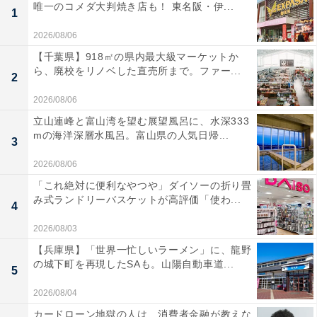
唯一のコメダ大判焼き店も！ 東名阪・伊...
1
2026/08/06
【千葉県】918㎡の県内最大級マーケットか
ら、廃校をリノベした直売所まで。ファー...
2
2026/08/06
立山連峰と富山湾を望む展望風呂に、水深333
mの海洋深層水風呂。富山県の人気日帰...
3
2026/08/06
「これ絶対に便利なやつや」ダイソーの折り畳
み式ランドリーバスケットが高評価「使わ...
4
2026/08/03
【兵庫県】「世界一忙しいラーメン」に、龍野
の城下町を再現したSAも。山陽自動車道...
5
2026/08/04
カードローン地獄の人は、消費者金融が教えな