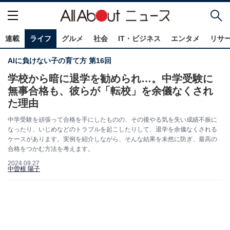
連載
ライフ
グルメ
社会
IT・ビジネス
エンタメ
リサ
AIに負けない子の育て方 第16回
学校から暗に退学を勧められ…。中学受験に
無事合格も、彼らが「転校」を余儀なくされ
た理由
中学受験を頑張って合格を手にしたものの、その後やる気を失い成績不振に
なったり、いじめなどのトラブルを起こしたりして、退学を余儀なくされる
ケースがあります。実例を紹介しながら、そんな結果を未然に防ぎ、最高の
合格をつかむ方法を考えます。
2024.09.27
中曽根 陽子