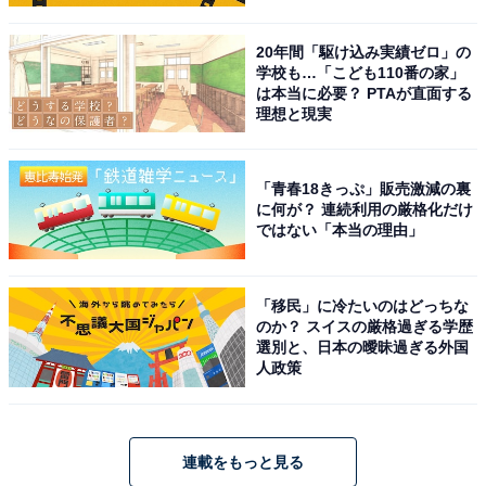
20年間「駆け込み実績ゼロ」の
学校も…「こども110番の家」
は本当に必要？ PTAが直面する
理想と現実
「青春18きっぷ」販売激減の裏
に何が？ 連続利用の厳格化だけ
ではない「本当の理由」
「移民」に冷たいのはどっちな
のか？ スイスの厳格過ぎる学歴
選別と、日本の曖昧過ぎる外国
人政策
連載をもっと見る