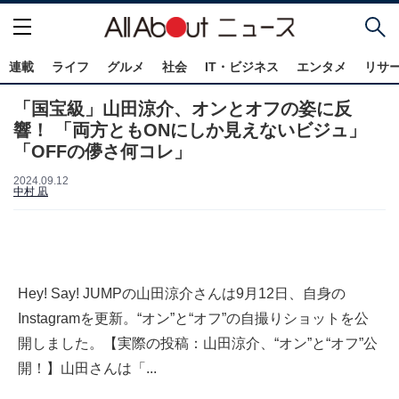
連載
ライフ
グルメ
社会
IT・ビジネス
エンタメ
リサ
「国宝級」山田涼介、オンとオフの姿に反
響！ 「両方ともONにしか見えないビジュ」
「OFFの儚さ何コレ」
2024.09.12
中村 凪
Hey! Say! JUMPの山田涼介さんは9月12日、自身の
Instagramを更新。“オン”と“オフ”の自撮りショットを公
開しました。【実際の投稿：山田涼介、“オン”と“オフ”公
開！】山田さんは「...