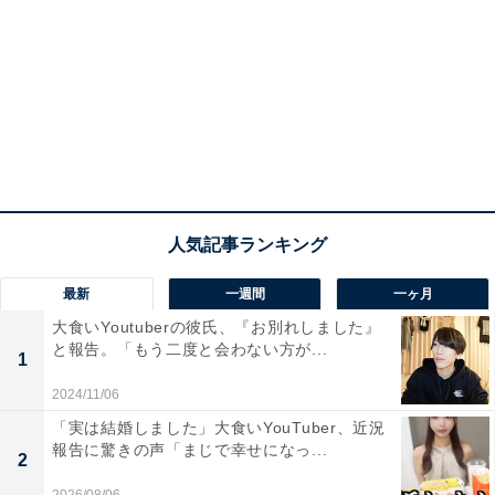
最新
一週間
一ヶ月
大食いYoutuberの彼氏、『お別れしました』
と報告。「もう二度と会わない方が...
1
2024/11/06
「実は結婚しました」大食いYouTuber、近況
報告に驚きの声「まじで幸せになっ...
2