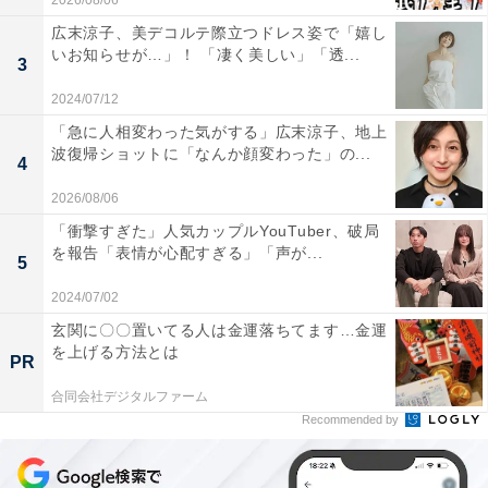
2026/08/06
広末涼子、美デコルテ際立つドレス姿で「嬉し
いお知らせが…」！ 「凄く美しい」「透...
3
2024/07/12
「急に人相変わった気がする」広末涼子、地上
波復帰ショットに「なんか顔変わった」の...
4
2026/08/06
「衝撃すぎた」人気カップルYouTuber、破局
を報告「表情が心配すぎる」「声が...
5
2024/07/02
玄関に〇〇置いてる人は金運落ちてます…金運
を上げる方法とは
PR
合同会社デジタルファーム
Recommended by