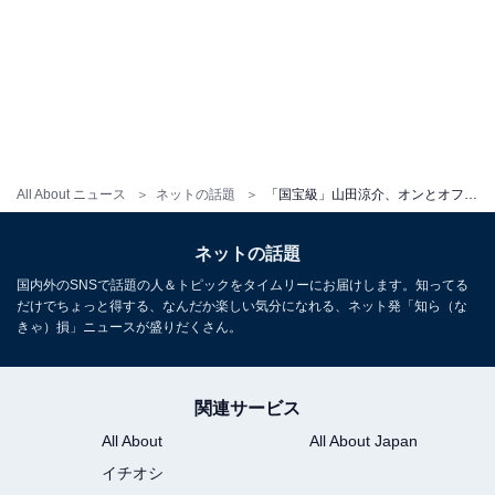
All About ニュース
ネットの話題
「国宝級」山田涼介、オンとオフの姿に反響！ 「両方ともONにしか見えないビジュ」「OFFの儚さ何コレ」
ネットの話題
国内外のSNSで話題の人＆トピックをタイムリーにお届けします。知ってる
だけでちょっと得する、なんだか楽しい気分になれる、ネット発「知ら（な
きゃ）損」ニュースが盛りだくさん。
関連サービス
All About
All About Japan
イチオシ