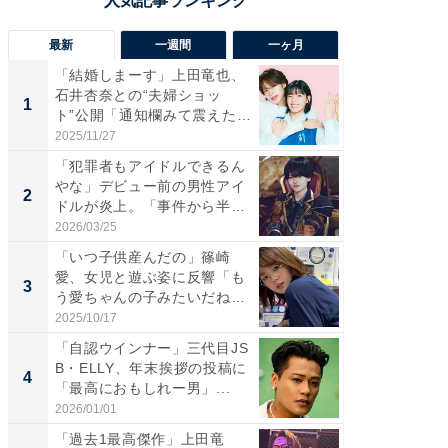
最新
一週間
一ヶ月
「結婚しまーす」上田竜也、
「さす
石井杏奈との“夫婦ショッ
は」高
1
1
ト”公開「通知欄みて震えた」
災地を
「...
「カ...
2025/11/27
2026/08/0
「犯罪者もアイドルできるん
「女の
やな」デビュー前の男性アイ
介、バ
2
2
ドルが炎上。「事件から半年
らのプレ
も...
愛...
2026/03/25
2026/08/0
「いつ子供産んだの」篠崎
「脚が
愛、女児と遊ぶ姿に反響「も
横川尚
3
3
う愛ちゃんの子みたいだね」
ムキな姿
「完...
刃...
2025/10/17
2026/08/0
「自認ウインナー」三代目JS
「え、
B・ELLY、年末挨拶の投稿に
芸人、2
4
4
「最高におもしれー男」...
エットに
2026/01/01
2026/08/0
「過去1最高傑作」上田竜
「脳がバ