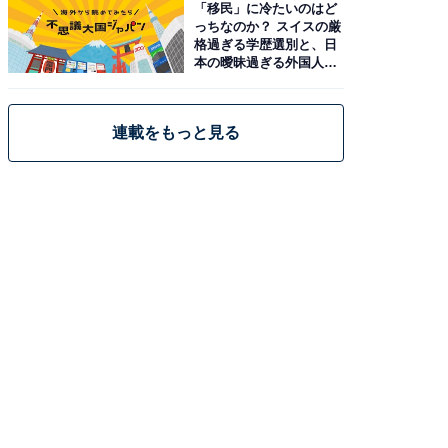
「移民」に冷たいのはど
っちなのか？ スイスの厳
格過ぎる学歴選別と、日
本の曖昧過ぎる外国人政
策
連載をもっと見る