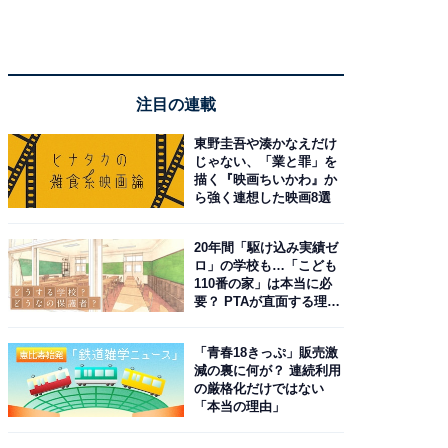
注目の連載
東野圭吾や湊かなえだけ
じゃない、「業と罪」を
描く『映画ちいかわ』か
ら強く連想した映画8選
20年間「駆け込み実績ゼ
ロ」の学校も…「こども
110番の家」は本当に必
要？ PTAが直面する理想
と現実
「青春18きっぷ」販売激
減の裏に何が？ 連続利用
の厳格化だけではない
「本当の理由」