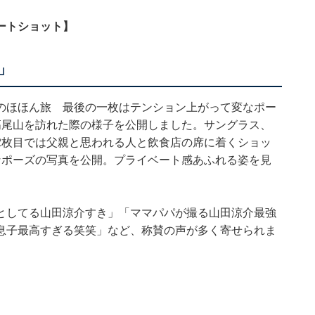
ートショット】
」
のほほん旅 最後の一枚はテンション上がって変なポー
高尾山を訪れた際の様子を公開しました。サングラス、
2枚目では父親と思われる人と飲食店の席に着くショッ
なポーズの写真を公開。プライベート感あふれる姿を見
としてる山田涼介すき」「ママパパが撮る山田涼介最強
息子最高すぎる笑笑」など、称賛の声が多く寄せられま