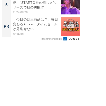
也、“STARTO社の倒し方”シ
装姿が話
5
5
リーズで初の失敗!? 「...
のお父さ
2024/08/26
2026/08/0
「今日の目玉商品は？」毎日
「え、
変わるAmazonタイムセール
の？」8
PR
PR
が見逃せない
場！Ama
Amazon
Amazon
Recommended by