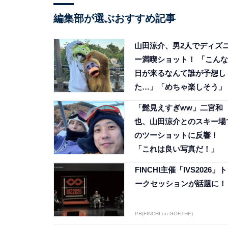
編集部が選ぶおすすめ記事
山田涼介、男2人でディズ
ー満喫ショット！ 「こんな
日が来るなんて誰が予想し
た…」「めちゃ楽しそう」
「髭見えすぎww」二宮和
也、山田涼介とのスキー場
のツーショットに反響！
「これは良い写真だ！」
FINCHI主催「IVS2026」ト
ークセッションが話題に！
PR(FINCHI on GOETHE)