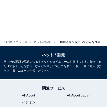
All About ニュース
ネットの話題
「山田涼介が叔父ってどんな世界？バグ？」山田涼介、姪とのプライベートショット！ あやなん「幸せな気持ちになりました」
ネットの話題
国内外のSNSで話題の人＆トピックをタイムリーにお届けします。知ってる
だけでちょっと得する、なんだか楽しい気分になれる、ネット発「知ら（な
きゃ）損」ニュースが盛りだくさん。
関連サービス
All About
All About Japan
イチオシ