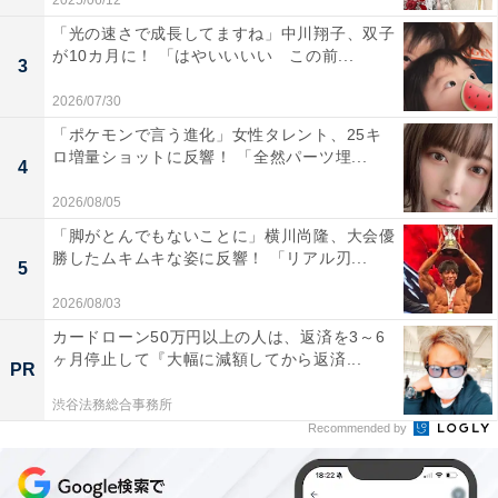
2025/06/12
「光の速さで成長してますね」中川翔子、双子
が10カ月に！ 「はやいいいい この前...
3
2026/07/30
「ポケモンで言う進化」女性タレント、25キ
ロ増量ショットに反響！ 「全然パーツ埋...
4
2026/08/05
「脚がとんでもないことに」横川尚隆、大会優
勝したムキムキな姿に反響！ 「リアル刃...
5
2026/08/03
カードローン50万円以上の人は、返済を3～6
ヶ月停止して『大幅に減額してから返済...
PR
渋谷法務総合事務所
Recommended by