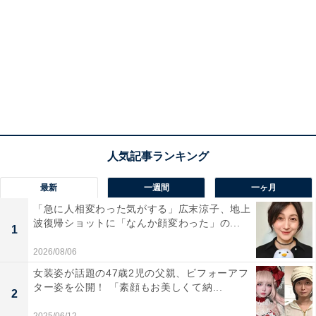
最新
一週間
一ヶ月
「急に人相変わった気がする」広末涼子、地上
波復帰ショットに「なんか顔変わった」の...
1
2026/08/06
女装姿が話題の47歳2児の父親、ビフォーアフ
ター姿を公開！ 「素顔もお美しくて納...
2