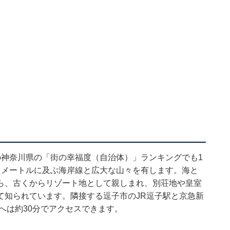
の神奈川県の「街の幸福度（自治体）」ランキングでも1
ロメートルに及ぶ海岸線と広大な山々を有します。海と
ら、古くからリゾート地として親しまれ、別荘地や皇室
て知られています。隣接する逗子市のJR逗子駅と京急新
へは約30分でアクセスできます。