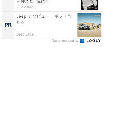
を抑えた1位は？
グ！ 2
2025/04/21
2026/08/0
Jeep アソビュー！ギフト当
これが
たる
な間取
PR
PR
Jeep Japan
株式会社
Recommended by