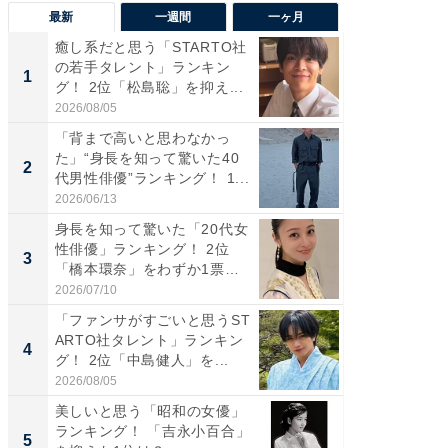
最新
一週間
一ヶ月
癒し系だと思う「STARTO社
「癒し系
の若手タレント」ランキン
タレント
1
1
グ！ 2位「松島聡」を抑え...
「井ノ原
2026/08/05
2026/08/0
「背まで高いと思わなかっ
ギャップ
た」“身長を知って驚いた40
RTO社
2
2
代男性俳優”ランキング！ 1...
キング！
2026/06/13
2026/08/0
身長を知って驚いた「20代女
癒し系だ
性俳優」ランキング！ 2位
の若手
3
3
「橋本環奈」をわずか1票
グ！ 2
差...
2026/07/10
2026/08/0
「ファンサがすごいと思うST
「ギャッ
ARTO社タレント」ランキン
RTO社
4
4
グ！ 2位「中島健人」を...
グ！ 2
2026/08/05
2026/07/3
美しいと思う「昭和の女優」
「世界で
ランキング！ 「吉永小百合」
ARTO
5
5