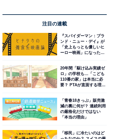
注目の連載
『スパイダーマン：ブラ
ンド・ニュー・デイ』が
「史上もっとも優しいヒ
ーロー映画」になった理
由。予習したい作品は？
20年間「駆け込み実績ゼ
ロ」の学校も…「こども
110番の家」は本当に必
要？ PTAが直面する理想
と現実
「青春18きっぷ」販売激
減の裏に何が？ 連続利用
の厳格化だけではない
「本当の理由」
「移民」に冷たいのはど
っちなのか？ スイスの厳