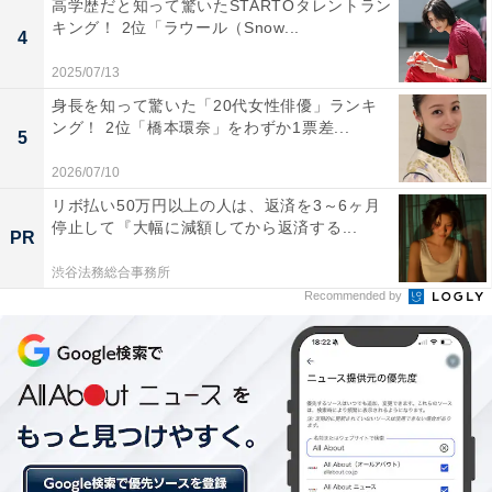
高学歴だと知って驚いたSTARTOタレントラン
About ニュースでのライター歴は5年。
キング！ 2位「ラウール（Snow...
4
2025/07/13
20位までのランキング結果を見
身長を知って驚いた「20代女性俳優」ランキ
次ページ
る！
ング！ 2位「橋本環奈」をわずか1票差...
5
2026/07/10
リボ払い50万円以上の人は、返済を3～6ヶ月
停止して『大幅に減額してから返済する...
PR
渋谷法務総合事務所
Recommended by