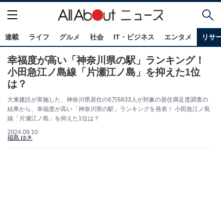
連載
ライフ
グルメ
社会
IT・ビジネス
エンタメ
リサ
幸福度が高い「神奈川県の駅」ランキング！
小田急江ノ島線「片瀬江ノ島」を抑えた1位
は？
大東建託が実施した、神奈川県居住の6万6833人が対象の居住満足度調査の
結果から、幸福度が高い「神奈川県の駅」ランキングを発表！ 小田急江ノ島
線「片瀬江ノ島」を抑えた1位は？
2024.09.10
福島 ゆき