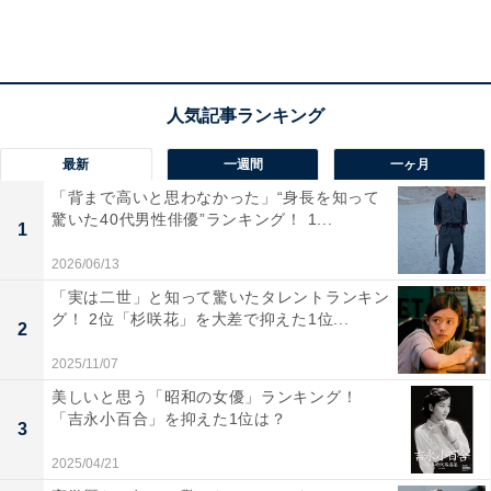
駅周辺の「みなとみらい21地区」には、日本を代表する
企業のオフィスや地上70階の超高層ビル「横浜ランドマ
ークタワー」「クイーンズスクエア」などの大規模商業
施設のほか、ホテル、ミュージアム、企業の研究開発施
最新
一週間
一ヶ月
設などさまざまな施設が集積。タワーマンションが立ち
「背まで高いと思わなかった」“身長を知って
並ぶウォーターフロントの街として現在も開発が進み、
驚いた40代男性俳優”ランキング！ 1...
1
「臨港パーク」「グランモール公園」など、自然を感じ
2026/06/13
られる憩いのスポットも点在しています。
「実は二世」と知って驚いたタレントランキン
グ！ 2位「杉咲花」を大差で抑えた1位...
※回答者のコメントは原文ママです
2
2025/11/07
この記事の筆者：福島 ゆき プロフィール
美しいと思う「昭和の女優」ランキング！
「吉永小百合」を抑えた1位は？
アニメや漫画のレビュー、エンタメトピックスなどを中
3
心に、オールジャンルで執筆中のライター。時々、店舗
2025/04/21
取材などのリポート記事も担当。All AboutおよびAll