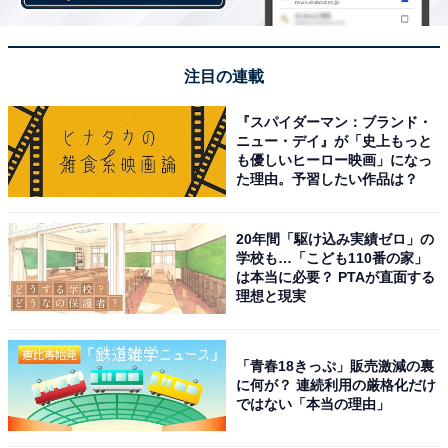
こちらもおすすめ
注目の連載
幸福度が高い「神奈川県の街（自治体）」ラン
キング！ 2位「逗子市」を抑えた1位は？
『スパイダーマン：ブランド・
ニュー・デイ』が「史上もっと
も優しいヒーロー映画」になっ
た理由。予習したい作品は？
20年間「駆け込み実績ゼロ」の
学校も…「こども110番の家」
は本当に必要？ PTAが直面する
1
2
理想と現実
「青春18きっぷ」販売激減の裏
に何が？ 連続利用の厳格化だけ
ではない「本当の理由」