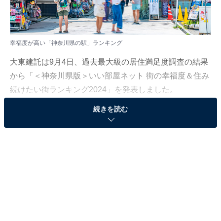
幸福度が高い「神奈川県の駅」ランキング
大東建託は9月4日、過去最大級の居住満足度調査の結果
から「＜神奈川県版＞いい部屋ネット 街の幸福度＆住み
続けたい街ランキング2024」を発表しました。
続きを読む
神奈川県の「街の幸福度（駅）」ランキングは、神奈川
県居住の20歳以上を対象に調査を実施し、2020〜2024
年の回答6万6833人分を累積して集計（一部の回答のみ
2019年を追加、回答者に重複なし）。駅徒歩15分以内に
居住している回答者が30名以上の駅を対象としていま
す。
＞20位までの全ランキング結果を見る