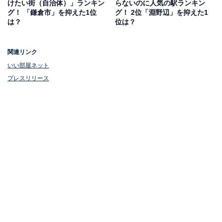
けたい街（自治体）」ランキン
らないのに人気の駅ランキン
グ！ 「鎌倉市」を抑えた1位
グ！ 2位「淵野辺」を抑えた1
は？
位は？
関連リンク
いい部屋ネット
プレスリリース
1位：みなとみらい（みなとみらい線）
1位は、みなとみらい線の「みなとみらい」駅。横浜市
西区に位置しており、渋谷駅など都心のターミナル駅へ
の直通電車も運行しているため、都内へのアクセスも良
好です。