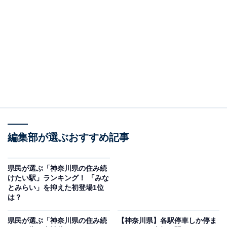
2位：片瀬江ノ島（小田急江ノ島線）
2位は、小田急江ノ島線の「片瀬江ノ島」。藤沢市に位
置し、人気観光地「江の島」の最寄り駅として多くの人
が利用しています。駅前からビーチの雰囲気が広がり、
すぐ近くに人気の海水浴場があるほか、横浜駅まで約30
分、東京駅まで約1時間の交通利便性の高さも人気で
す。駅周辺には観光スポットだけでなく、スーパーマー
ケットやドラッグストアなど日常の生活に便利な買い物
編集部が選ぶおすすめ記事
環境も充実しています。
県民が選ぶ「神奈川県の住み続
けたい駅」ランキング！ 「みな
実際の居住者からは、「仕事もプライベートも充実して
とみらい」を抑えた初登場1位
いる」などの声がありました。
は？
県民が選ぶ「神奈川県の住み続
【神奈川県】各駅停車しか停ま