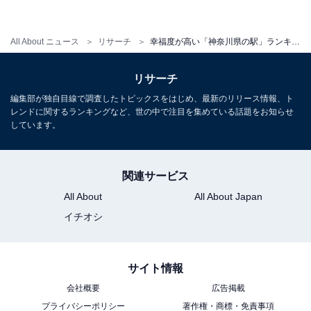
All About ニュース
リサーチ
幸福度が高い「神奈川県の駅」ランキング！ 小田急江ノ島線「片瀬江ノ島」を抑えた1位は？
リサーチ
編集部が独自目線で調査したトピックスをはじめ、最新のリリース情報、ト
レンドに関するランキングなど、世の中で注目を集めている話題をお知らせ
しています。
関連サービス
All About
All About Japan
イチオシ
サイト情報
会社概要
広告掲載
プライバシーポリシー
著作権・商標・免責事項