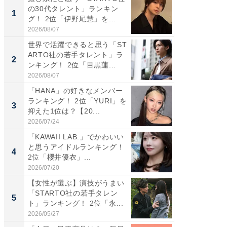
の30代タレント」ランキン
の若手
1
1
グ！ 2位「伊野尾慧」を...
グ！ 2
2026/08/07
2026/08/0
世界で活躍できると思う「ST
「パフ
ARTO社の若手タレント」ラ
思うST
2
2
ンキング！ 2位「目黒蓮...
ンキング
2026/08/07
2026/08/0
「HANA」の好きなメンバー
ギャップ
ランキング！ 2位「YURI」を
RTO社
3
3
抑えた1位は？【20...
キング！
2026/07/24
2026/08/0
「KAWAII LAB.」でかわいい
癒し系だ
と思うアイドルランキング！
の30代
4
4
2位「櫻井優衣」...
グ！ 2
2026/07/20
2026/08/0
【女性が選ぶ】演技がうまい
「ファン
「STARTO社の若手タレン
ARTO
5
5
ト」ランキング！ 2位「永...
グ！ 2
2026/05/27
2026/08/0