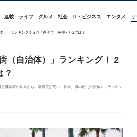
連載
ライフ
グルメ
社会
IT・ビジネス
エンタメ
リ
体）」ランキング！ 2位「逗子市」を抑えた1位は？
街（自治体）」ランキング！ 2
は？
住満足度調査の結果から、幸福度が高い「神奈川県の街（自治体）」ランキン