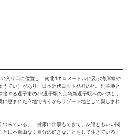
島の入り口に位置し、南北4キロメートルに及ぶ海岸線や
ようてい）があり、日本近代ヨット発祥の地、別荘地と
隣接する逗子市のJR逗子駅と京急新逗子駅へのバスは、
境に恵まれた立地で古くからリゾート地として親しまれ
く出来ている」「健康に仕事もできて、友達ともいい関
ことに不自由なく自分の好きなことをして生きている」