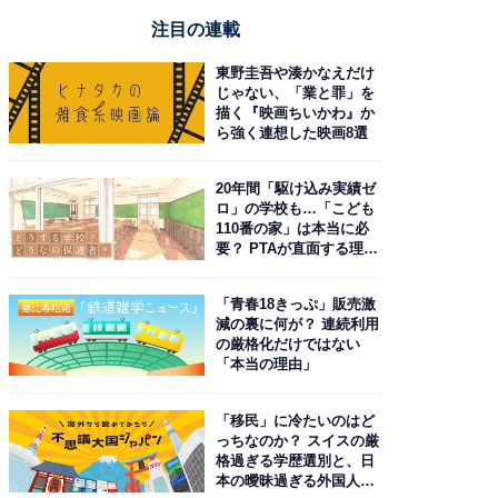
注目の連載
東野圭吾や湊かなえだけ
じゃない、「業と罪」を
描く『映画ちいかわ』か
ら強く連想した映画8選
20年間「駆け込み実績ゼ
ロ」の学校も…「こども
110番の家」は本当に必
要？ PTAが直面する理想
と現実
「青春18きっぷ」販売激
減の裏に何が？ 連続利用
の厳格化だけではない
「本当の理由」
「移民」に冷たいのはど
っちなのか？ スイスの厳
格過ぎる学歴選別と、日
本の曖昧過ぎる外国人政