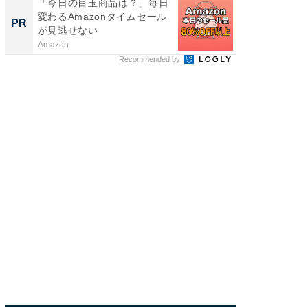
「今日の目玉商品は？」毎日
「え、
変わるAmazonタイムセール
の？」8
PR
PR
が見逃せない
場！Ama
Amazon
Amazon
Recommended by