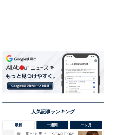
最新
一週間
一ヶ月
癒し系だと思う「STARTO社
癒し系だ