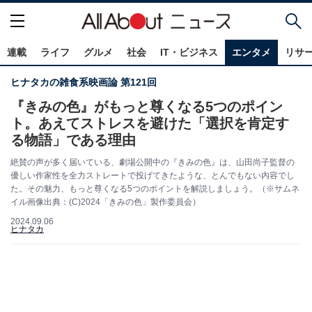
連載
ライフ
グルメ
社会
IT・ビジネス
エンタメ
リサ
ヒナタカの雑食系映画論 第121回
『きみの色』がもっと尊くなる5つのポイン
ト。あえてストレスを避けた「選択を肯定す
る物語」である理由
絶賛の声が多く届いている、劇場公開中の『きみの色』は、山田尚子監督の
優しい作家性を全力ストレートで投げてきたような、とんでもない内容でし
た。その魅力、もっと尊くなる5つのポイントを解説しましょう。（※サムネ
イル画像出典：(C)2024「きみの色」製作委員会）
2024.09.06
ヒナタカ