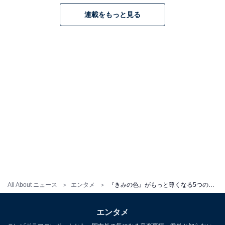
連載をもっと見る
All About ニュース
エンタメ
『きみの色』がもっと尊くなる5つのポイント。あえてストレスを避けた「選択を肯定する物語」である理由
エンタメ