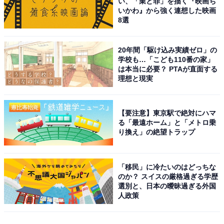
い、「業と罪」を描く『映画ち
いかわ』から強く連想した映画
8選
20年間「駆け込み実績ゼロ」の
学校も…「こども110番の家」
は本当に必要？ PTAが直面する
理想と現実
【要注意】東京駅で絶対にハマ
る「最遠ホーム」と「メトロ乗
り換え」の絶望トラップ
「移民」に冷たいのはどっちな
のか？ スイスの厳格過ぎる学歴
選別と、日本の曖昧過ぎる外国
人政策