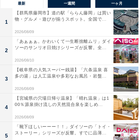
最新
一週間
一ヶ月
【群馬県藤岡市】道の駅「ららん藤岡」は買い
物・グルメ・遊びが揃うスポット。全国で...
1
2026/08/09
「あぁぁぁ。かわいくて一生断捨離ムリ」ダイ
ソーのサンリオ日焼けシリーズが反響。全...
2
2026/08/10
【岐阜県の人気スーパー銭湯】「六条温泉 喜
多の湯」は人工温泉や多彩なお風呂・岩盤...
3
2026/08/09
【宮城県の穴場日帰り温泉】「晴れ温泉」は1
00％源泉掛け流しの天然混合泉を楽しめ...
4
2026/08/09
「靴下ほしいーーー！！」ダイソーの「トイ・
ストーリー」シリーズが反響。すでに品薄...
5