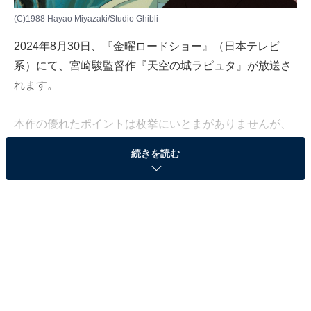
(C)1988 Hayao Miyazaki/Studio Ghibli
2024年8月30日、『金曜ロードショー』（日本テレビ
系）にて、宮崎駿監督作『天空の城ラピュタ』が放送さ
れます。
本作の優れたポイントは枚挙にいとまがありませんが、
やはり悪役のムスカ大佐は外せません。いんぎん無礼な
続きを読む
言動、「見ろ、人がゴミのようだ！」に代表される名言
の数々、冒頭からビンで後ろから殴られて気絶する弱さ
など、「ネタ」的な意味合いも含めて愛され続けていま
す。
そんなムスカの声を担当したのは俳優の寺田農。3月に
肺がんで亡くなり、SNS上などには悼む声が多数寄せら
れていました。ここでは、その寺田農の魅力が改めて分