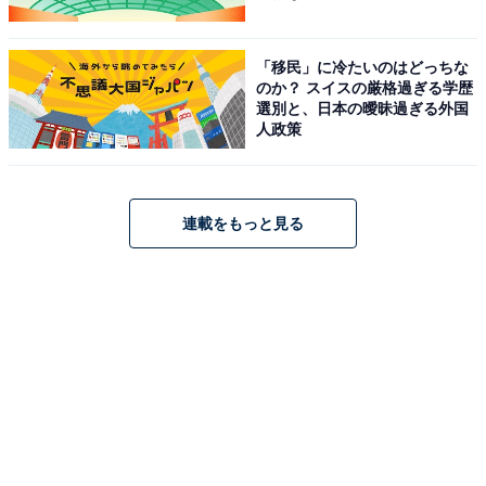
「移民」に冷たいのはどっちな
のか？ スイスの厳格過ぎる学歴
選別と、日本の曖昧過ぎる外国
人政策
前の記事
次の記事
第118回
第120回
映画『ラストマイル』、物流問
『エイリアン：ロムルス』見る
連載をもっと見る
題を「自分事」として考えさせ
前に知ってほしい「8つ」のこ
る作品構造の強さ。併せて見て
と！ 原点回帰した傑作の理由を
ほしい2作品
解説
1
2