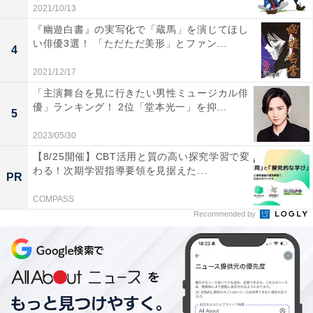
い』シリーズや『バトル・ロワイアル』（2000年）で知
2021/10/13
られる深作欣二監督が映画化した作品で、その内容は
『幽遊白書』の実写化で「蔵馬」を演じてほし
い俳優3選！ 「ただただ美形」とファン...
「チャンバラ活劇」ともいえるエンターテインメント
。
4
8人の剣士、活発なお姫様、恐るべき妖怪の女性などの
2021/12/17
個性的なキャラクター、さらに特撮によるファンタジー
「主演舞台を見に行きたい男性ミュージカル俳
の世界観は今でもとても魅力的に見えます。
優」ランキング！ 2位「堂本光一」を抑...
5
2023/05/30
寺田農が演じる犬村大角は口数こそ少ないですが、学問
【8/25開催】CBT活用と質の高い探究学習で変
と武芸に秀でているゆえの
冷静沈着なたたずまいや、銃
わる！次期学習指導要領を見据えた...
PR
と爆薬を使う立ち回り
は強く印象に残ります。仲間であ
COMPASS
るはずの主人公・犬江親兵衛（真田広之）を疑って銃で
Recommended by
撃つという冷酷な判断をしたこともありましたが、和解
を経た後の最終決戦での戦いぶりは「壮絶」のひと言。
ムスカもまた、シータのおさげを撃つなど銃の名手と思
わせるシーンはありましたが、その顛末（てんまつ）や
人間としての在り方は正反対といえるでしょう。