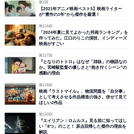
『肉弾』と『ラブホテル』（1985年）と『信虎』（2021
第1回
【2021年アニメ映画ベスト5】映画ライター
年）のみと少なく貴重です。監督は『日本のいちばん長
が“豊作の1年”から傑作を厳選！
い日』（1967年）などで知られる岡本喜八で、全編に漂
第116回
う
シュールなユーモアが、むしろ戦争のむなしさや悲し
「2024年夏に見てよかった邦画ランキング」を
さを際立たせる
効果を生んでいました。
作ってみた。江口のりこの演技、インディーズ
映画がすごい
対戦車の特攻隊員にされた主人公の“あいつ”は、古本屋
第117回
では両腕のないおじいさん、置屋に行った時は数学を学
『となりのトトロ』はなぜ「姉妹」の物語なの
か。宮崎駿監督の優しさと“抱き付くシーン”の
んでいる少女、砂浜では幼い兄弟とさまざまな人間と出
感動の理由
会い、そこには戦争の影がちらつき、やがて
「戦争が終
第118回
わったことを知らないままドラム缶に乗って漂流してい
映画『ラストマイル』、物流問題を「自分事」
ている」状況に陥ります
。そのさなかでも「生きるこ
として考えさせる作品構造の強さ。併せて見て
ほしい2作品
と」にしがみつこうとする青年を、アップで映された表
情で、時には全身全霊で表現した寺田農に圧倒されまし
第120回
た。
『エイリアン：ロムルス』見る前に知ってほし
い「8つ」のこと！ 原点回帰した傑作の理由を
解説