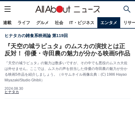
連載
ライフ
グルメ
社会
IT・ビジネス
エンタメ
リサ
ヒナタカの雑食系映画論 第119回
『天空の城ラピュタ』のムスカの演技とは正
反対！ 俳優・寺田農の魅力が分かる映画5作品
『天空の城ラピュタ』の魅力は数多いですが、その中でも悪役のムスカ大佐
は外せません。ここでは、ムスカの声を担当した俳優の寺田農の魅力が分か
る映画5作品を紹介しましょう。（※サムネイル画像出典：(C) 1986 Hayao
Miyazaki/Studio Ghibli）
2024.08.30
ヒナタカ