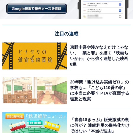
なお、『南総里見八犬伝』の作者・曲亭馬琴（滝沢馬
琴）と葛飾北斎が交流する“実話”パートと、『南総里見
八犬伝』の中の物語を描く“虚構”パートを交錯させて描
注目の連載
く映画『八犬伝』も2024年10月25日より公開されます。
こちらの公開前に見ておくのも良いでしょう。
東野圭吾や湊かなえだけじゃな
い、「業と罪」を描く『映画ち
いかわ』から強く連想した映画
8選
次ページ
ムスカ役以外のアニメ作品も
20年間「駆け込み実績ゼロ」の
学校も…「こども110番の家」
は本当に必要？ PTAが直面する
理想と現実
「青春18きっぷ」販売激減の裏
に何が？ 連続利用の厳格化だけ
ではない「本当の理由」