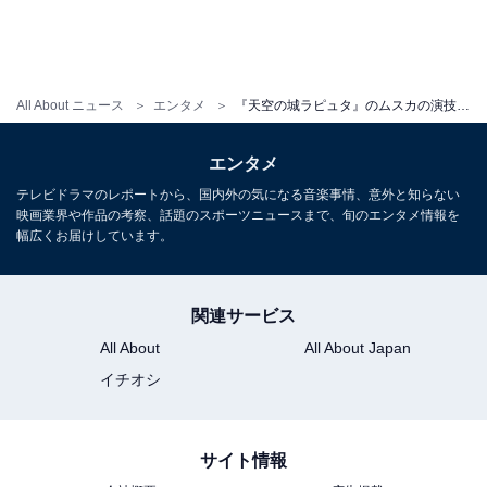
All About ニュース
エンタメ
『天空の城ラピュタ』のムスカの演技とは正反対！ 俳優・寺田農の魅力が分かる映画5作品
エンタメ
テレビドラマのレポートから、国内外の気になる音楽事情、意外と知らない
映画業界や作品の考察、話題のスポーツニュースまで、旬のエンタメ情報を
幅広くお届けしています。
関連サービス
All About
All About Japan
イチオシ
サイト情報