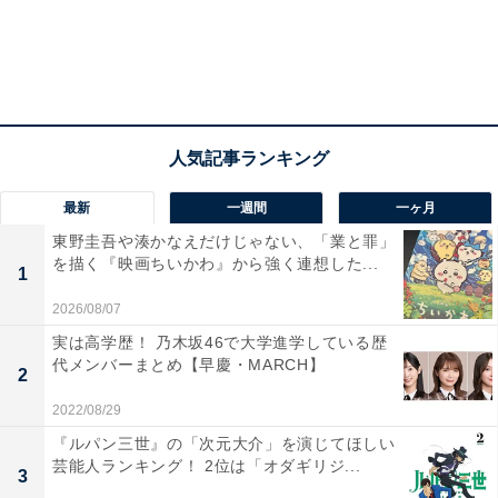
2：『里見八犬伝』（1983年）
最新
一週間
一ヶ月
東野圭吾や湊かなえだけじゃない、「業と罪」
を描く『映画ちいかわ』から強く連想した...
1
2026/08/07
実は高学歴！ 乃木坂46で大学進学している歴
代メンバーまとめ【早慶・MARCH】
2
2022/08/29
『ルパン三世』の「次元大介」を演じてほしい
江戸時代後期に描かれた長編小説『南総里見八犬伝』、
芸能人ランキング！ 2位は「オダギリジ...
その翻案である『新・里見八犬伝』を、『仁義なき戦
3