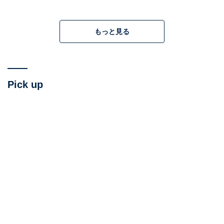
戦争に翻弄（ほんろう）され続ける純朴な青年である
『肉弾』の主人公は、軍人を利用し、王になろうともす
もっと見る
る傲慢（ごうまん）さもあったムスカとは完全に正反対
です。仲代達矢のナレーションで繰り返される「大した
ことはない」「それだけのことだ」といった諦観（てい
かん）に満ちた言葉も切なさも際立ててます。
「絶対に
Pick up
忘れられないラスト」まで、ぜひ見届けてほしい
です。