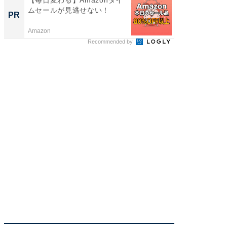
【毎日変わる】Amazonタイ
「え、
ムセールが見逃せない！
の？」8
PR
PR
場！Ama
Amazon
Amazon
Recommended by