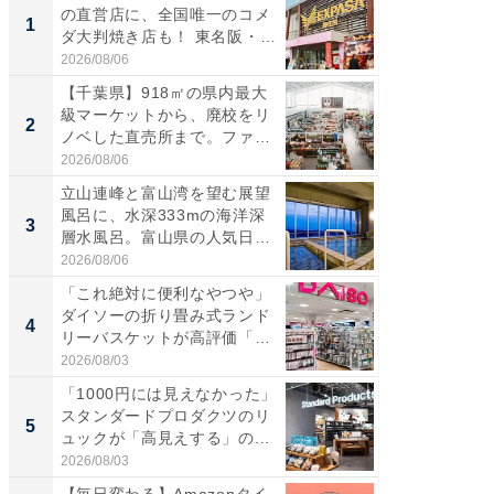
の直営店に、全国唯一のコメ
ーメン
1
1
ダ大判焼き店も！ 東名阪・
再現した
伊...
道...
2026/08/06
2026/08/0
【千葉県】918㎡の県内最大
【三重
級マーケットから、廃校をリ
「鈴鹿天
2
2
ノベした直売所まで。ファ
は100
ー...
2026/08/06
2026/08/0
立山連峰と富山湾を望む展望
ステラ
風呂に、水深333mの海洋深
詰め放題
3
3
層水風呂。富山県の人気日
00円で「
帰...
2026/08/06
2026/08/0
「これ絶対に便利なやつや」
「ミニオ
ダイソーの折り畳み式ランド
ッグ！ 
4
4
リーバスケットが高評価「使
ど、夏限
わ...
2026/08/03
2026/08/0
「1000円には見えなかった」
【埼玉
スタンダードプロダクツのリ
「行田天
5
5
ュックが「高見えする」の...
は和の
が...
2026/08/03
2026/08/0