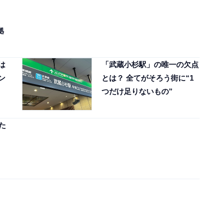
拠
は
「武蔵小杉駅」の唯一の欠点
ン
とは？ 全てがそろう街に“1
・
つだけ足りないもの”
た