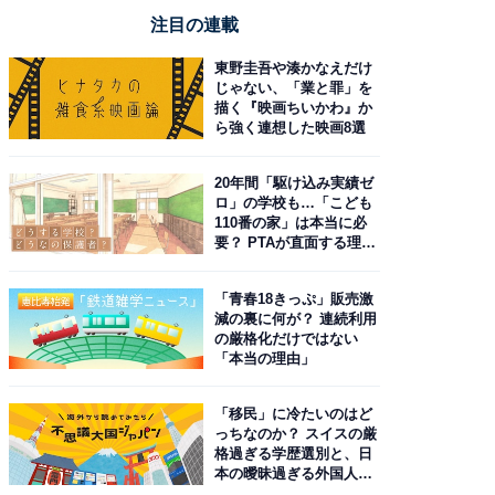
注目の連載
東野圭吾や湊かなえだけ
じゃない、「業と罪」を
描く『映画ちいかわ』か
ら強く連想した映画8選
20年間「駆け込み実績ゼ
ロ」の学校も…「こども
110番の家」は本当に必
要？ PTAが直面する理想
と現実
「青春18きっぷ」販売激
減の裏に何が？ 連続利用
の厳格化だけではない
「本当の理由」
「移民」に冷たいのはど
っちなのか？ スイスの厳
格過ぎる学歴選別と、日
本の曖昧過ぎる外国人政
策