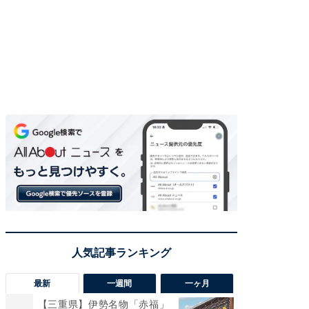
最新
一週間
一ヶ月
【三重県】伊勢名物「赤福」
【兵庫