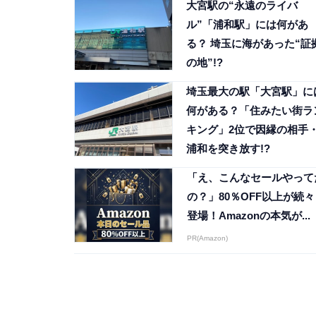
大宮駅の“永遠のライバ
ル”「浦和駅」には何があ
る？ 埼玉に海があった“証
の地”!?
埼玉最大の駅「大宮駅」に
何がある？「住みたい街ラ
キング」2位で因縁の相手
浦和を突き放す!?
「え、こんなセールやって
の？」80％OFF以上が続々
登場！Amazonの本気が...
PR(Amazon)