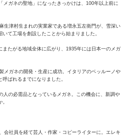
「メガネの聖地」になったきっかけは、100年以上前に
郡麻生津村生まれの実業家である増永五左衛門が、雪深い
招いて工場を創設したことから始まりました。
またがる地域全体に広がり、1935年には日本一のメガ
ン製メガネの開発・生産に成功。イタリアのベッルーノや
と呼ばれるまでになりました。
くの人の必需品となっているメガネ。この機会に、新調や
か。
後、会社員を経て芸人・作家・コピーライターに。エレキ