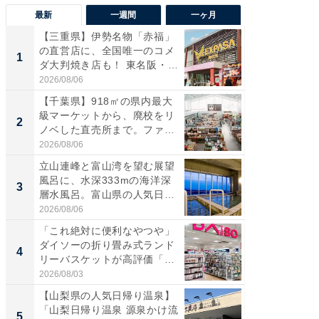
最新
一週間
一ヶ月
【三重県】伊勢名物「赤福」
【兵庫
の直営店に、全国唯一のコメ
ーメン
1
1
ダ大判焼き店も！ 東名阪・
再現した
伊...
道...
2026/08/06
2026/08/0
【千葉県】918㎡の県内最大
【三重
級マーケットから、廃校をリ
「鈴鹿天
2
2
ノベした直売所まで。ファ
は100
ー...
2026/08/06
2026/08/0
立山連峰と富山湾を望む展望
「ミニオ
風呂に、水深333mの海洋深
ッグ！ 
3
3
層水風呂。富山県の人気日
ど、夏限
帰...
2026/08/06
2026/08/0
「これ絶対に便利なやつや」
【埼玉
ダイソーの折り畳み式ランド
「行田天
4
4
リーバスケットが高評価「使
は和の
わ...
が...
2026/08/03
2026/08/0
【山梨県の人気日帰り温泉】
【石川
「山梨日帰り温泉 源泉かけ流
湯】「天
5
5