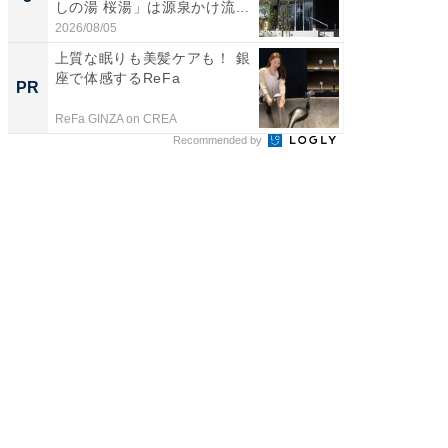
しの湯 桜湯」は源泉かけ流...
賀ゆめ
お...
2026/08/05
2026/08/0
上質な眠りも美髪ケアも！ 銀
事例か
座で体感するReFa
管理』
PR
PR
ReFa GINZA on CREA
KeeperSec
Recommended by