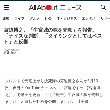
連載
ライフ
グルメ
社会
IT・ビジネス
エンタメ
リサ
宮迫博之、「牛宮城の株を売却」を報告。
「ナイスな判断」「タイミングとしてはベス
ト」と反響
2024.08.14
石井 有紀
タレントで元雨上がり決死隊の宮迫博之さんが8月13
日、自身のYouTubeチャンネル「宮迫ですッ!【宮迫博
之】」で動画を更新。『【ご報告】牛宮城の株を売却し
ました』と題した動画を公開しました。 【実際...