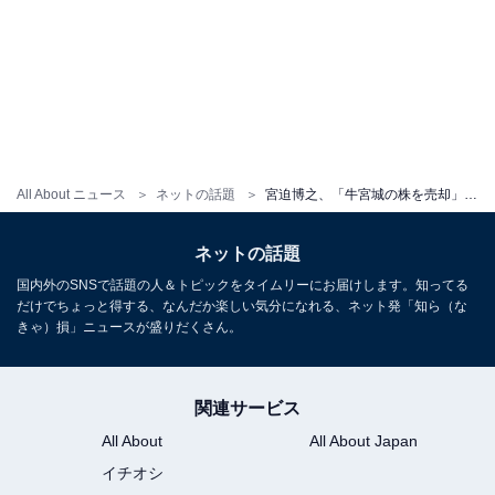
All About ニュース
ネットの話題
宮迫博之、「牛宮城の株を売却」を報告。「ナイスな判断」「タイミングとしてはベスト」と反響
ネットの話題
国内外のSNSで話題の人＆トピックをタイムリーにお届けします。知ってる
だけでちょっと得する、なんだか楽しい気分になれる、ネット発「知ら（な
きゃ）損」ニュースが盛りだくさん。
関連サービス
All About
All About Japan
イチオシ