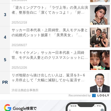
2023/08/04
「逆カミングアウト」『ラヴ上等』の美人出演
者、整形告白に「潔くてカッコよ！」「好...
3
2025/12/18
サッカー日本代表・上田綺世、美人モデル妻と
の結婚式ショット披露！ 「美男美女」「...
4
2023/06/27
「年々イケメン」サッカー日本代表・上田綺
世、モデル美人妻とのクリスマスショットに...
5
2025/12/26
リボ地獄から抜け出したい人は、返済を3～6
ヶ月停止して『大幅に減額してから返済す...
PR
渋谷法務総合事務所
Recommended by