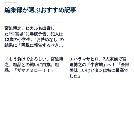
編集部が選ぶおすすめ記事
宮迫博之、ヒカルも出資し
た“牛宮城”に爆破予告、犯人は
12歳の小学生。“お咎めなし”の
結果に「両親に報告するべき」
の声上がる
「もう負けでよろしい」宮迫博
エハラマサヒロ、7人家族で宮
之、粗品との戦いに白旗。粗
迫博之の「牛宮城」へ！ 「全部
品、「ザマアミロー！！」
美味しいけどタンは特に最高で
した」