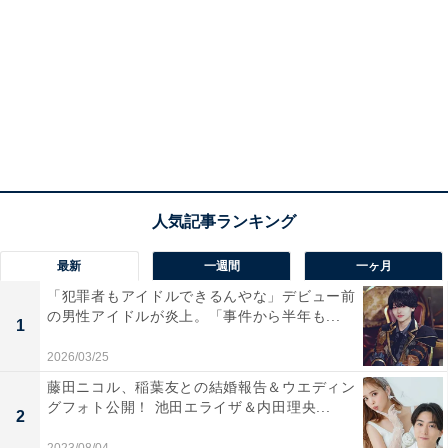
最新
一週間
一ヶ月
「犯罪者もアイドルできるんやな」デビュー前
の男性アイドルが炎上。「事件から半年も...
1
2026/03/25
藤田ニコル、稲葉友との結婚報告＆ウエディン
グフォト公開！ 池田エライザ＆内田理央...
2