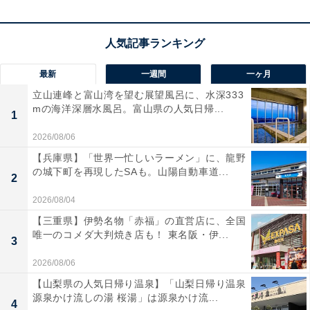
最新
一週間
一ヶ月
立山連峰と富山湾を望む展望風呂に、水深333
mの海洋深層水風呂。富山県の人気日帰...
1
2026/08/06
【兵庫県】「世界一忙しいラーメン」に、龍野
の城下町を再現したSAも。山陽自動車道...
2
2026/08/04
【三重県】伊勢名物「赤福」の直営店に、全国
唯一のコメダ大判焼き店も！ 東名阪・伊...
3
2026/08/06
【山梨県の人気日帰り温泉】「山梨日帰り温泉
源泉かけ流しの湯 桜湯」は源泉かけ流...
4