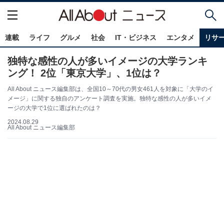
連載
ライフ
グルメ
社会
IT・ビジネス
エンタメ
リサ
独特な感性の人が多いイメージの大学ランキ
ング！ 2位「東京大学」、1位は？
All About ニュース編集部は、全国10～70代の男女461人を対象に「大学のイ
メージ」に関する独自のアンケート調査を実施。独特な感性の人が多いイメ
ージの大学で1位に選ばれたのは？
2024.08.29
All About ニュース編集部