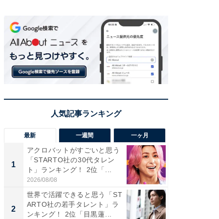
最新
一週間
一ヶ月
アクロバットがすごいと思う
癒し系だ
「STARTO社の30代タレン
の若手
1
1
ト」ランキング！ 2位「...
グ！ 2
2026/08/08
2026/08/0
世界で活躍できると思う「ST
癒し系だ
ARTO社の若手タレント」ラ
の30代
2
2
ンキング！ 2位「目黒蓮...
グ！ 2