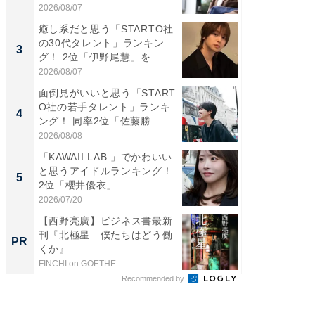
2026/08/07
2026/08/0
癒し系だと思う「STARTO社
「パフ
の30代タレント」ランキン
思うST
3
3
グ！ 2位「伊野尾慧」を...
ンキング
2026/08/07
2026/08/0
面倒見がいいと思う「START
ギャップ
O社の若手タレント」ランキ
RTO社
4
4
ング！ 同率2位「佐藤勝...
キング！
2026/08/08
2026/08/0
「KAWAII LAB.」でかわいい
世界で活
と思うアイドルランキング！
ARTO
5
5
2位「櫻井優衣」...
ンキング
2026/07/20
2026/08/0
【西野亮廣】ビジネス書最新
GOETH
刊『北極星 僕たちはどう働
を組み
PR
PR
くか』
FINCHI on GOETHE
FINCHI o
Recommended by