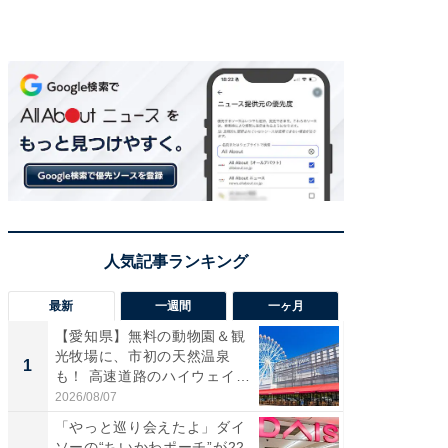
最新
一週間
一ヶ月
【愛知県】無料の動物園＆観
【兵庫
光牧場に、市初の天然温泉
ーメン
1
1
も！ 高速道路のハイウェイオ
再現した
ア...
道...
2026/08/07
2026/08/0
「やっと巡り会えたよ」ダイ
【三重
ソーの“ちいかわポーチ”が22
の直営