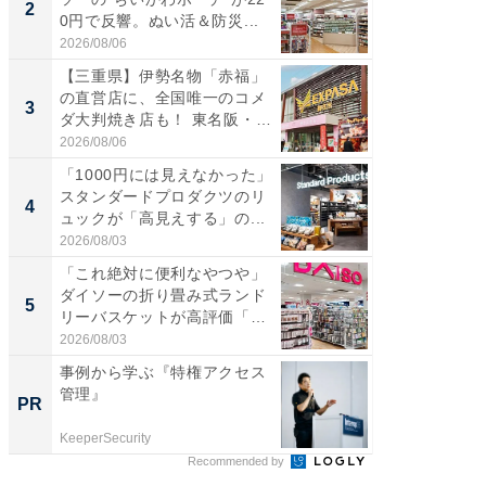
2
2
0円で反響。ぬい活＆防災...
ダ大判焼
伊...
2026/08/06
2026/08/0
【三重県】伊勢名物「赤福」
【千葉県
の直営店に、全国唯一のコメ
級マー
3
3
ダ大判焼き店も！ 東名阪・
ノベし
伊...
ー...
2026/08/06
2026/08/0
「1000円には見えなかった」
ステラ
スタンダードプロダクツのリ
詰め放題
4
4
ュックが「高見えする」の...
00円で「
2026/08/03
2026/08/0
「これ絶対に便利なやつや」
立山連
ダイソーの折り畳み式ランド
風呂に、
5
5
リーバスケットが高評価「使
層水風
わ...
帰...
2026/08/03
2026/08/0
事例から学ぶ『特権アクセス
事例か
管理』
管理』
PR
PR
KeeperSecurity
KeeperSec
Recommended by