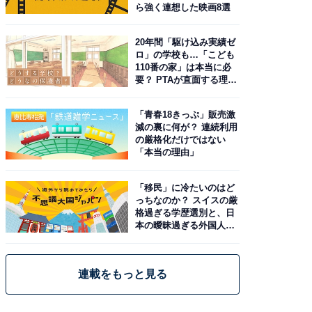
ら強く連想した映画8選
20年間「駆け込み実績ゼ
ロ」の学校も…「こども
110番の家」は本当に必
要？ PTAが直面する理想
と現実
「青春18きっぷ」販売激
減の裏に何が？ 連続利用
の厳格化だけではない
「本当の理由」
「移民」に冷たいのはど
っちなのか？ スイスの厳
格過ぎる学歴選別と、日
本の曖昧過ぎる外国人政
策
連載をもっと見る