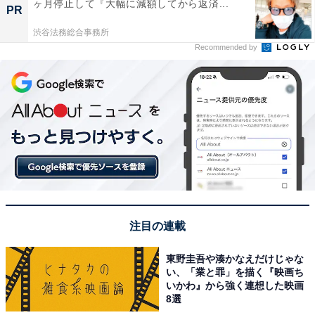
ヶ月停止して『大幅に減額してから返済...
PR
渋谷法務総合事務所
Recommended by
注目の連載
東野圭吾や湊かなえだけじゃな
い、「業と罪」を描く『映画ち
いかわ』から強く連想した映画
8選