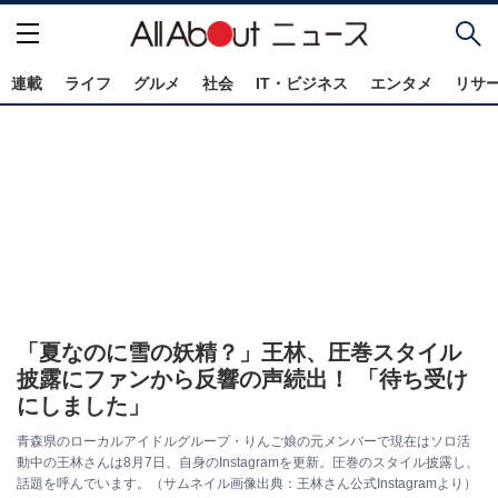
連載
ライフ
グルメ
社会
IT・ビジネス
エンタメ
リサ
「夏なのに雪の妖精？」王林、圧巻スタイル
披露にファンから反響の声続出！ 「待ち受け
にしました」
青森県のローカルアイドルグループ・りんご娘の元メンバーで現在はソロ活
動中の王林さんは8月7日、自身のInstagramを更新。圧巻のスタイル披露し、
話題を呼んでいます。（サムネイル画像出典：王林さん公式Instagramより）