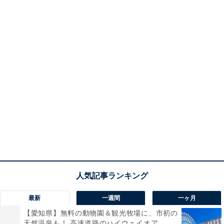
最新
一週間
一ヶ月
【愛知県】無料の動物園＆観光牧場に、市初の
天然温泉も！ 高速道路のハイウェイオア...