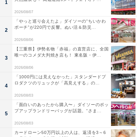
1
2026/08/07
「やっと巡り会えたよ」ダイソーの“ちいかわ
ポーチ”が220円で反響。ぬい活＆防災...
2
2026/08/06
【三重県】伊勢名物「赤福」の直営店に、全国
唯一のコメダ大判焼き店も！ 東名阪・伊...
3
2026/08/06
「1000円には見えなかった」スタンダードプ
ロダクツのリュックが「高見えする」の...
4
2026/08/03
「面白いのあったから購入〜」ダイソーのポッ
プアップランドリーバッグが話題。“さま...
5
2026/08/03
カードローン50万円以上の人は、返済を3～6