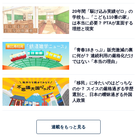
20年間「駆け込み実績ゼロ」の
学校も…「こども110番の家」
は本当に必要？ PTAが直面する
理想と現実
「青春18きっぷ」販売激減の裏
に何が？ 連続利用の厳格化だけ
ではない「本当の理由」
「移民」に冷たいのはどっちな
のか？ スイスの厳格過ぎる学歴
選別と、日本の曖昧過ぎる外国
人政策
連載をもっと見る