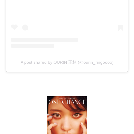
A post shared by OURIN 王林 (@ourin_ringoooo)