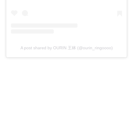
A post shared by OURIN 王林 (@ourin_ringoooo)