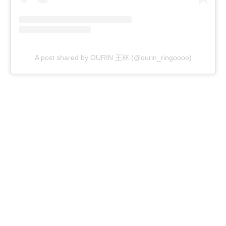
A post shared by OURIN 王林 (@ourin_ringoooo)