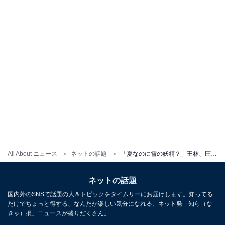
All About ニュース
ネットの話題
「夏なのに雪の妖精？」王林、圧巻スタイル披露にファンから反響の声続出！ 「待ち受けにしました」
ネットの話題
国内外のSNSで話題の人＆トピックをタイムリーにお届けします。知ってる
だけでちょっと得する、なんだか楽しい気分になれる、ネット発「知ら（な
きゃ）損」ニュースが盛りだくさん。