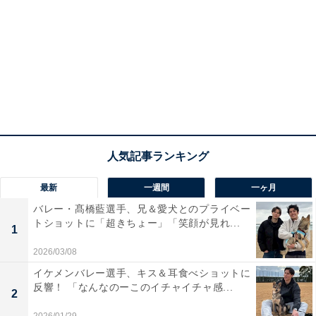
最新
一週間
一ヶ月
バレー・髙橋藍選手、兄＆愛犬とのプライベー
トショットに「超きちょー」「笑顔が見れ...
1
2026/03/08
イケメンバレー選手、キス＆耳食べショットに
反響！ 「なんなのーこのイチャイチャ感...
2