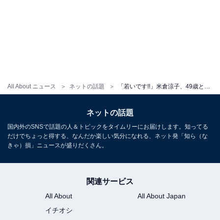
All About ニュース
ネットの話題
「若いです!!」米倉涼子、49歳とは思えない誕生日ショット公開！ 「いくつになっても綺麗ですね」
ネットの話題
国内外のSNSで話題の人＆トピックをタイムリーにお届けします。知ってる
だけでちょっと得する、なんだか楽しい気分になれる、ネット発「知ら（な
きゃ）損」ニュースが盛りだくさん。
関連サービス
All About
All About Japan
イチオシ