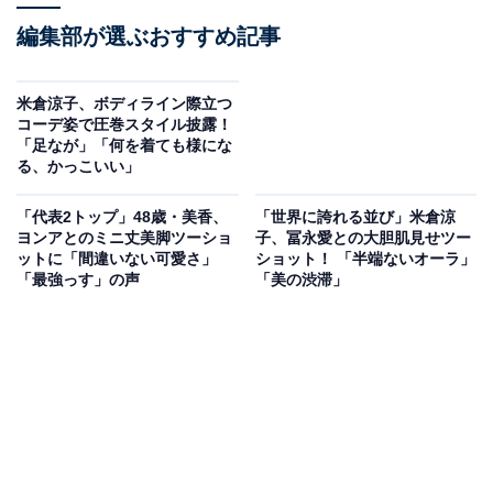
編集部が選ぶおすすめ記事
米倉涼子、ボディライン際立つ
コーデ姿で圧巻スタイル披露！
「足なが」「何を着ても様にな
る、かっこいい」
「代表2トップ」48歳・美香、
「世界に誇れる並び」米倉涼
ヨンアとのミニ丈美脚ツーショ
子、冨永愛との大胆肌見せツー
ットに「間違いない可愛さ」
ショット！ 「半端ないオーラ」
「最強っす」の声
「美の渋滞」