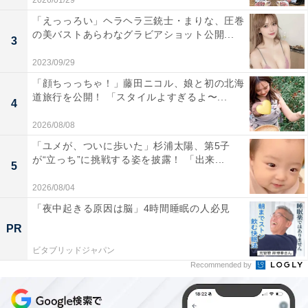
2026/01/29
「えっっろい」ヘラヘラ三銃士・まりな、圧巻
の美バストあらわなグラビアショット公開...
3
2023/09/29
「顔ちっっちゃ！」藤田ニコル、娘と初の北海
道旅行を公開！ 「スタイルよすぎるよ〜...
4
2026/08/08
「ユメが、ついに歩いた」杉浦太陽、第5子
が“立っち”に挑戦する姿を披露！ 「出来...
5
2026/08/04
「夜中起きる原因は脳」4時間睡眠の人必見
PR
ビタブリッドジャパン
Recommended by