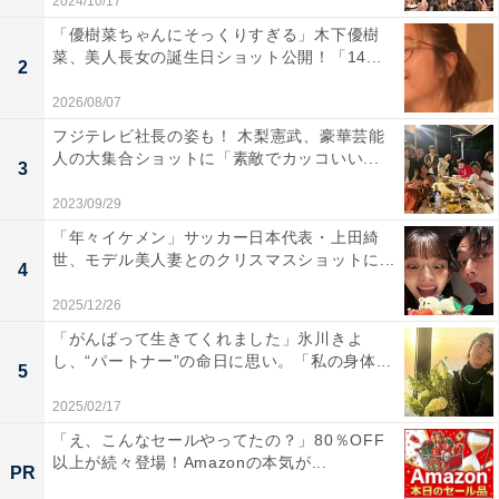
2024/10/17
「優樹菜ちゃんにそっくりすぎる」木下優樹
菜、美人長女の誕生日ショット公開！「14...
2
2026/08/07
フジテレビ社長の姿も！ 木梨憲武、豪華芸能
人の大集合ショットに「素敵でカッコいい...
3
2023/09/29
「年々イケメン」サッカー日本代表・上田綺
世、モデル美人妻とのクリスマスショットに...
4
2025/12/26
「がんばって生きてくれました」氷川きよ
し、“パートナー”の命日に思い。「私の身体...
5
2025/02/17
「え、こんなセールやってたの？」80％OFF
以上が続々登場！Amazonの本気が...
PR