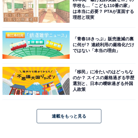
学校も…「こども110番の家」
は本当に必要？ PTAが直面する
理想と現実
「青春18きっぷ」販売激減の裏
に何が？ 連続利用の厳格化だけ
ではない「本当の理由」
「移民」に冷たいのはどっちな
のか？ スイスの厳格過ぎる学歴
選別と、日本の曖昧過ぎる外国
人政策
連載をもっと見る