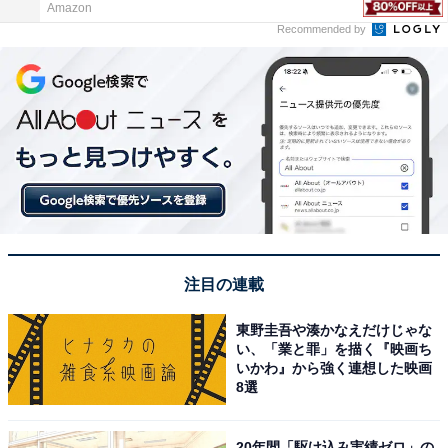
Amazon
Recommended by
注目の連載
東野圭吾や湊かなえだけじゃな
い、「業と罪」を描く『映画ち
いかわ』から強く連想した映画
8選
20年間「駆け込み実績ゼロ」の