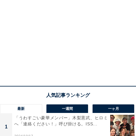
最新
一週間
一ヶ月
「うわすごい豪華メンバー」木梨憲武、ヒロミ
へ「連絡ください！」呼び掛ける。ISS...
1