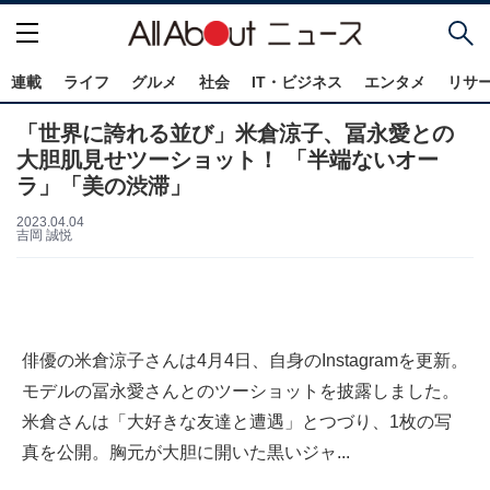
連載
ライフ
グルメ
社会
IT・ビジネス
エンタメ
リサ
「世界に誇れる並び」米倉涼子、冨永愛との
大胆肌見せツーショット！ 「半端ないオー
ラ」「美の渋滞」
2023.04.04
吉岡 誠悦
俳優の米倉涼子さんは4月4日、自身のInstagramを更新。
モデルの冨永愛さんとのツーショットを披露しました。
米倉さんは「大好きな友達と遭遇」とつづり、1枚の写
真を公開。胸元が大胆に開いた黒いジャ...