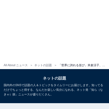
All About ニュース
ネットの話題
「世界に誇れる並び」米倉涼子、冨永愛との大胆肌見せツーショット！ 「半端ないオーラ」「美の渋滞」
ネットの話題
国内外のSNSで話題の人＆トピックをタイムリーにお届けします。知ってる
だけでちょっと得する、なんだか楽しい気分になれる、ネット発「知ら（な
きゃ）損」ニュースが盛りだくさん。