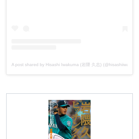
A post shared by Hisashi Iwakuma (岩隈 久志) (@hisashiiwakum