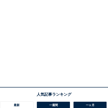
最新
一週間
一ヶ月