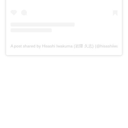
A post shared by Hisashi Iwakuma (岩隈 久志) (@hisashiiwakum