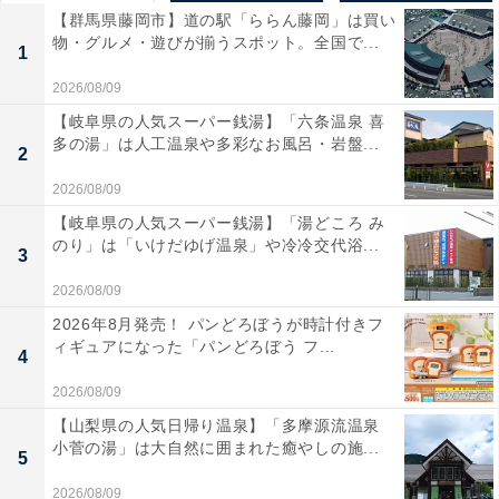
【群馬県藤岡市】道の駅「ららん藤岡」は買い
物・グルメ・遊びが揃うスポット。全国で...
1
2026/08/09
【岐阜県の人気スーパー銭湯】「六条温泉 喜
多の湯」は人工温泉や多彩なお風呂・岩盤...
2
2026/08/09
【岐阜県の人気スーパー銭湯】「湯どころ み
のり」は「いけだゆげ温泉」や冷冷交代浴...
3
2026/08/09
2026年8月発売！ パンどろぼうが時計付きフ
ィギュアになった「パンどろぼう フ...
4
2026/08/09
【山梨県の人気日帰り温泉】「多摩源流温泉
小菅の湯」は大自然に囲まれた癒やしの施...
5
2026/08/09