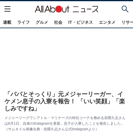
連載
ライフ
グルメ
社会
IT・ビジネス
エンタメ
リサ
「パパとそっくり」元メジャーリーガー、イ
ケメン息子の入寮を報告！ 「いい笑顔」「楽
しみですね」
メジャーリーグでシアトル・マリナーズの特任コーチを務める岩隈久志さん
は8月1日、自身のInstagramを更新。息子が入寮したことを報告しました。
（サムネイル画像出典：岩隈久志さん公式Instagramより）