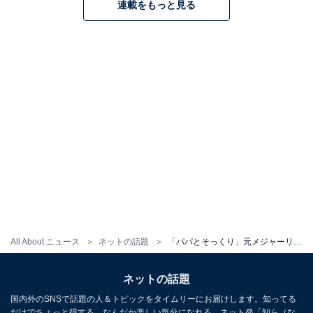
連載をもっと見る
All About ニュース
ネットの話題
「パパとそっくり」元メジャーリーガー、イケメン息子の入寮を報告！ 「いい笑顔」「楽しみですね」
ネットの話題
国内外のSNSで話題の人＆トピックをタイムリーにお届けします。知ってる
だけでちょっと得する、なんだか楽しい気分になれる、ネット発「知ら（な