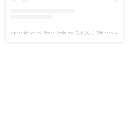
A post shared by Hisashi Iwakuma (岩隈 久志) (@hisashiiwakum