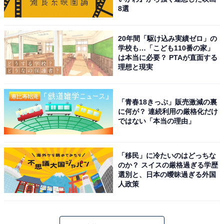
8選
20年間「駆け込み実績ゼロ」の
学校も…「こども110番の家」
は本当に必要？ PTAが直面する
理想と現実
「青春18きっぷ」販売激減の裏
に何が？ 連続利用の厳格化だけ
ではない「本当の理由」
「移民」に冷たいのはどっちな
のか？ スイスの厳格過ぎる学歴
選別と、日本の曖昧過ぎる外国
人政策