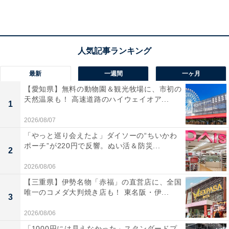
洗濯の工程の中でも時間がかかるのが
“乾燥”
ですが、最
も多い洗濯物の干し方については、全国平均で見ると
最新
一週間
一ヶ月
「外干し」（40％）、「部屋干し（自然乾燥）」
【愛知県】無料の動物園＆観光牧場に、市初の
（29％）、「部屋干し（衣類乾燥除湿機）」（11％）が
天然温泉も！ 高速道路のハイウェイオア...
1
TOP3の結果になりました。しかし、地域別に見ると降
2026/08/07
雪地域ほど「外干し」率は低くなるなど、洗濯物の干し
「やっと巡り会えたよ」ダイソーの“ちいかわ
方には地域性が色濃く反映されることがうかがえます。
ポーチ”が220円で反響。ぬい活＆防災...
2
2026/08/06
【三重県】伊勢名物「赤福」の直営店に、全国
唯一のコメダ大判焼き店も！ 東名阪・伊...
3
2026/08/06
「1000円には見えなかった」スタンダードプ