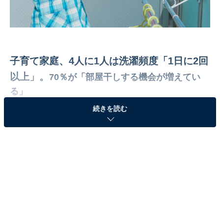
子育て家庭、4人に1人は洗濯頻度「1日に2回
以上」。
70％が「部屋干しする機会が増えてい
る」
続きを読む
各家庭の洗濯頻度について聞いたところ、
「1日2回」が
20％
という結果に。さらに、中には「1日3回以上」
（5％）という方もいて、4人に1人は洗濯頻度が「1日2
回以上」であることがわかりました。
「1日1回」の48％
を加えると、回答者の73％が毎日洗濯をしています
。