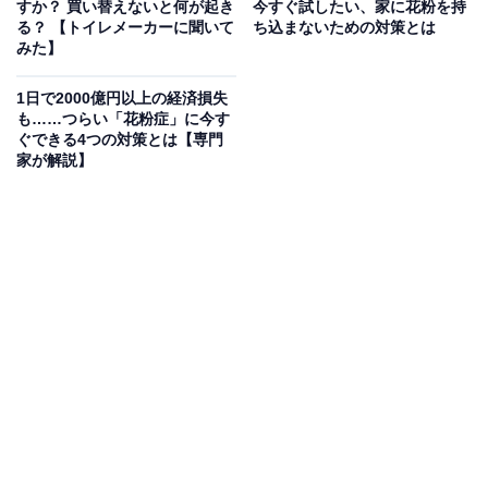
すか？ 買い替えないと何が起き
今すぐ試したい、家に花粉を持
る？ 【トイレメーカーに聞いて
ち込まないための対策とは
みた】
1日で2000億円以上の経済損失
も……つらい「花粉症」に今す
また、「その他の家事と比較し、洗濯の拘束時間は長い
ぐできる4つの対策とは【専門
家が解説】
と感じますか？」という質問では、「とてもそう思う」
（21％）、「ややそう思う」（41％）と、回答者の62％
が
洗濯は家事の中で拘束時間が長いと感じている
ようで
す。