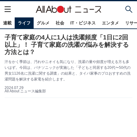
連載
ライフ
グルメ
社会
IT・ビジネス
エンタメ
リサ
子育て家庭の4人に1人は洗濯頻度「1日に2回
以上」！ 子育て家庭の洗濯の悩みを解決する
方法とは？
汗をかく季節は、汚れやニオイも気になり、洗濯の量や頻度が増える方も多
いはず。今回は、パナソニックが実施した「子どもと同居する20代〜50代の
男女1126名に洗濯に関する調査」の結果と、タイパ家事のプロおすすめの洗
濯問題を解決する家電を紹介します。
2024.07.29
All About ニュース編集部