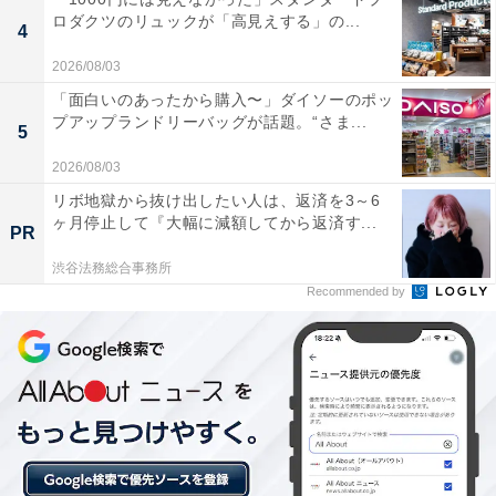
ロダクツのリュックが「高見えする」の...
4
2026/08/03
「面白いのあったから購入〜」ダイソーのポッ
プアップランドリーバッグが話題。“さま...
5
部屋干しが増えていることからもわかる通り、
外干しは
2026/08/03
天候・時間帯に左右されるのがデメリット
。昨今の急な
リボ地獄から抜け出したい人は、返済を3～6
天候変化などで、「仕事中や外出中、干している洗濯物
ヶ月停止して『大幅に減額してから返済す...
PR
が気になる」と回答した方は83％にものぼります。外干
渋谷法務総合事務所
し率が高い中で、仕事中や外出中にも気にかけなければ
Recommended by
ならないという精神的に拘束される時間も、身体的な拘
束時間とあいまって洗濯の拘束時間の長さにつながって
いると言えそうです。