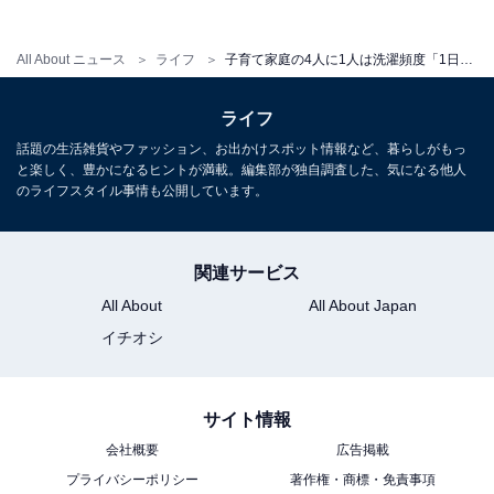
これらの調査から、62％が家事の中でも「洗濯は拘束時
All About ニュース
ライフ
子育て家庭の4人に1人は洗濯頻度「1日に2回以上」！ 子育て家庭の洗濯の悩みを解決する方法とは？
間が長い」と考えている一方で、
子育て家庭においては
73％が毎日洗濯をし、さらには部屋干しの機会も増えて
ライフ
いるこ
とがわかりました。
話題の生活雑貨やファッション、お出かけスポット情報など、暮らしがもっ
と楽しく、豊かになるヒントが満載。編集部が独自調査した、気になる他人
のライフスタイル事情も公開しています。
頻度が高い上に拘束時間が長く、やり直しをしている方
も多い洗濯。今回、『タイパ家事のプロ』 矢野きくのさ
んに洗濯の悩みを解決するタイパ家電を教えてもらいま
関連サービス
した。
All About
All About Japan
イチオシ
サイト情報
会社概要
広告掲載
プライバシーポリシー
著作権・商標・免責事項