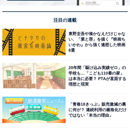
注目の連載
東野圭吾や湊かなえだけじゃな
い、「業と罪」を描く『映画ち
いかわ』から強く連想した映画
8選
一方、天候・時間帯に左右されないものの、部屋干しで
困ることとしては、「
乾くまでに時間がかかる
」
20年間「駆け込み実績ゼロ」の
（56％）、「
洗濯物の部屋干し臭
」（53％）、「
室内で
学校も…「こども110番の家」
は本当に必要？ PTAが直面する
邪魔になる
」（42％）がTOP3となりました。
理想と現実
このような部屋干し臭の発生も影響してか、90％が「洗
濯をやり直した経験」があり、中でも半数が「たまにあ
「青春18きっぷ」販売激減の裏
に何が？ 連続利用の厳格化だけ
る」、9％は「頻繁にある」と回答しています。
ではない「本当の理由」