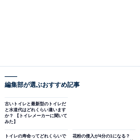
続いて、洗濯物の干し方については、昨今のゲリラ豪雨
や突風など急な天候変化の影響もあり、
70％が「部屋干
しの機会が増えている」と回答
しました。
編集部が選ぶおすすめ記事
古いトイレと最新型のトイレだ
と水道代はどれくらい違います
か？ 【トイレメーカーに聞いて
みた】
トイレの寿命ってどれくらいで
花粉の侵入が4分の1になる？