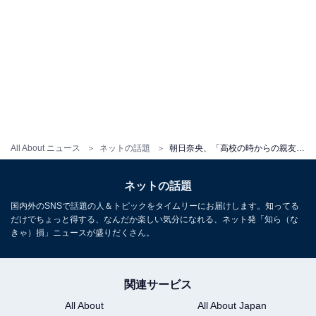
All About ニュース
ネットの話題
朝日奈央、「高校の時からの親友」元乃木坂46メンバーとのプライベートショット公開！ 「素敵な友達」
ネットの話題
国内外のSNSで話題の人＆トピックをタイムリーにお届けします。知ってる
だけでちょっと得する、なんだか楽しい気分になれる、ネット発「知ら（な
きゃ）損」ニュースが盛りだくさん。
関連サービス
All About
All About Japan