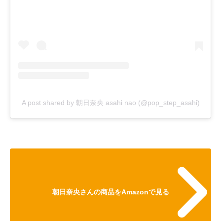
A post shared by 朝日奈央 asahi nao (@pop_step_asahi)
朝日奈央さんの商品をAmazonで見る