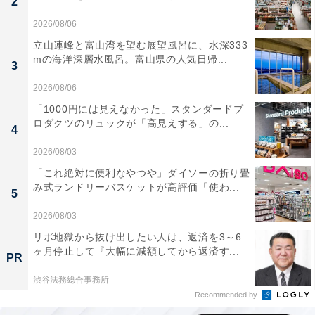
2
2026/08/06
立山連峰と富山湾を望む展望風呂に、水深333
mの海洋深層水風呂。富山県の人気日帰...
3
2026/08/06
「1000円には見えなかった」スタンダードプ
ロダクツのリュックが「高見えする」の...
4
2026/08/03
「これ絶対に便利なやつや」ダイソーの折り畳
み式ランドリーバスケットが高評価「使わ...
5
2026/08/03
リボ地獄から抜け出したい人は、返済を3～6
ヶ月停止して『大幅に減額してから返済す...
PR
渋谷法務総合事務所
Recommended by