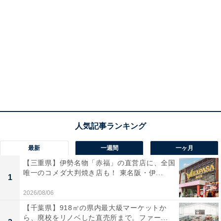
最新
一週間
一ヶ月
【三重県】伊勢名物「赤福」の直営店に、全国
唯一のコメダ大判焼き店も！ 東名阪・伊...
1
2026/08/06
【千葉県】918㎡の県内最大級マーケットか
ら、廃校をリノベした直売所まで。ファー...