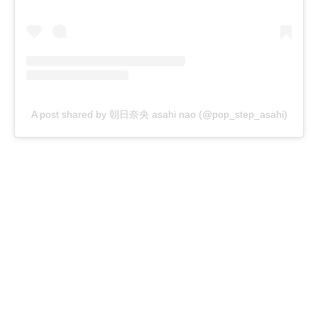
A post shared by 朝日奈央 asahi nao (@pop_step_asahi)