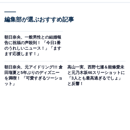
編集部が選ぶおすすめ記事
朝日奈央、一般男性との結婚報
告に祝福の声殺到！ 「今日1番
のうれしいニュース！」「ます
ます応援します！」
朝日奈央、元アイドリング!!! 倉
高山一実、西野七瀬＆能條愛未
田瑠夏と5年ぶりのディズニー
と元乃木坂46スリーショットに
を満喫！ 「可愛すぎるツーショ
「3人とも最高過ぎるでしょ」
ット」
と反響！