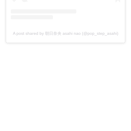
A post shared by 朝日奈央 asahi nao (@pop_step_asahi)