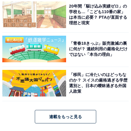
20年間「駆け込み実績ゼロ」の
学校も…「こども110番の家」
は本当に必要？ PTAが直面する
理想と現実
「青春18きっぷ」販売激減の裏
に何が？ 連続利用の厳格化だけ
ではない「本当の理由」
「移民」に冷たいのはどっちな
のか？ スイスの厳格過ぎる学歴
選別と、日本の曖昧過ぎる外国
人政策
連載をもっと見る