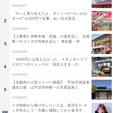
2026/08/07
「やっと巡り会えたよ」ダイソーの“ちいかわ
ポーチ”が220円で反響。ぬい活＆防災...
2
2026/08/06
【三重県】伊勢名物「赤福」の直営店に、全国
唯一のコメダ大判焼き店も！ 東名阪・伊...
3
2026/08/06
「1000円には見えなかった」スタンダードプ
ロダクツのリュックが「高見えする」の...
4
2026/08/03
【京都府の人気スーパー銭湯】「宇治天然温泉
源氏の湯」は宇治市内唯一の天然温泉と...
5
2026/08/07
リボ地獄から抜け出したい人は、返済を3～6
ヶ月停止して『大幅に減額してから返済す...
PR