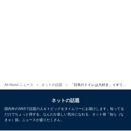
All About ニュース
ネットの話題
「日本のトイレは大好き」イギリス人が“えぐいって”と驚いたトイレ機能とは？ 母国は「ノーマルシンプルトイレのみ」
ネットの話題
国内外のSNSで話題の人＆トピックをタイムリーにお届けします。知ってる
だけでちょっと得する、なんだか楽しい気分になれる、ネット発「知ら（な
きゃ）損」ニュースが盛りだくさん。