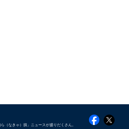
知ら（なきゃ）損」ニュースが盛りだくさん。