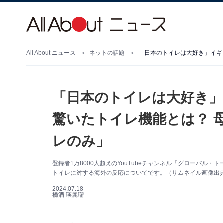
All About ニュース
ネットの話題
「日本のトイレは大好き」
驚いたトイレ機能とは？ 
レのみ」
登録者1万8000人超えのYouTubeチャンネル「グローバル
トイレに対する海外の反応についてです。（サムネイル画像出
2024.07.18
橋酒 瑛麗瑠