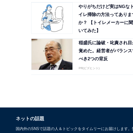
やりがちだけど実はNGな
イレ掃除の方法ってありま
か？ 【トイレメーカーに聞
いてみた】
稲盛氏に論破・叱責され目
覚めた。経営者がバランス
べき2つの背反
PR(ビズヒント)
ネットの話題
国内外のSNSで話題の人＆トピックをタイムリーにお届けします