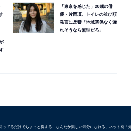
ト
「東京を感じた」20歳の俳
す
優・片岡凜、トイレの並び順
発言に反響「地域関係なく漏
れそうなら無理だろ」
が
す
。知ってるだけでちょっと得する、なんだか楽しい気分になれる、ネット発「