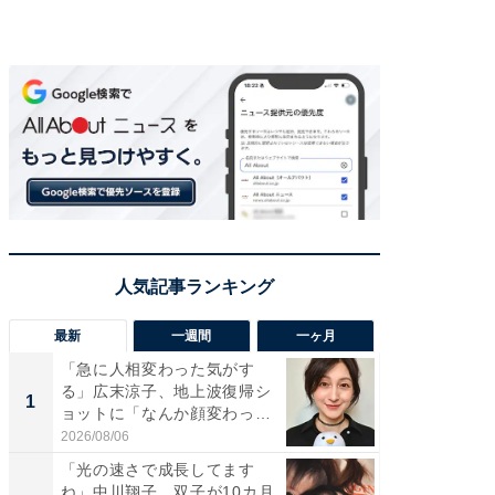
最新
一週間
一ヶ月
「急に人相変わった気がす
「さす
る」広末涼子、地上波復帰シ
は」高
1
1
ョットに「なんか顔変わっ
災地を
た」の...
「カ...
2026/08/06
2026/08/0
「光の速さで成長してます
「女の
ね」中川翔子、双子が10カ月
介、バ