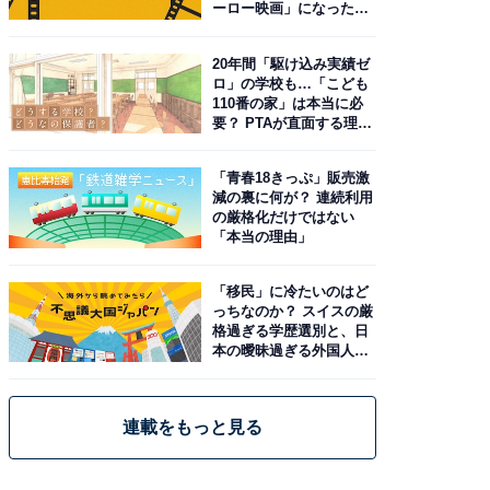
ーロー映画」になった理
由。予習したい作品は？
20年間「駆け込み実績ゼ
ロ」の学校も…「こども
110番の家」は本当に必
要？ PTAが直面する理想
と現実
「青春18きっぷ」販売激
減の裏に何が？ 連続利用
の厳格化だけではない
「本当の理由」
「移民」に冷たいのはど
っちなのか？ スイスの厳
格過ぎる学歴選別と、日
本の曖昧過ぎる外国人政
策
連載をもっと見る