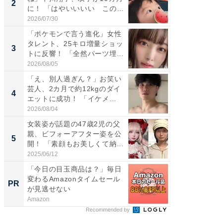
2
2
に！ 「はやいいいい この
らのプレ
前...
愛...
2026/07/30
2026/08/0
「ポケモンで言う進化」女性
「好感
タレント、25キロ増量ショッ
や、“マ
3
3
トに反響！ 「全然パーツ埋...
画変更
財...
2026/08/05
2026/07/3
「え、別人過ぎん？」お笑い
「脚が
芸人、2カ月で約12kgのダイ
横川尚
4
4
エットに成功！ 「イケメ...
ムキな姿
刃...
2026/08/04
2026/08/0
女装姿が話題の47歳2児の父
「2人と
親、ビフォーアフター姿を公
團十郎
5
5
開！ 「素顔もお美しくて納...
「後ろ
「...
2025/06/12
2026/08/0
「今日の目玉商品は？」毎日
すべて
変わるAmazonタイムセール
るその
PR
PR
が見逃せない
Amazon
COCO VIL
Recommended by