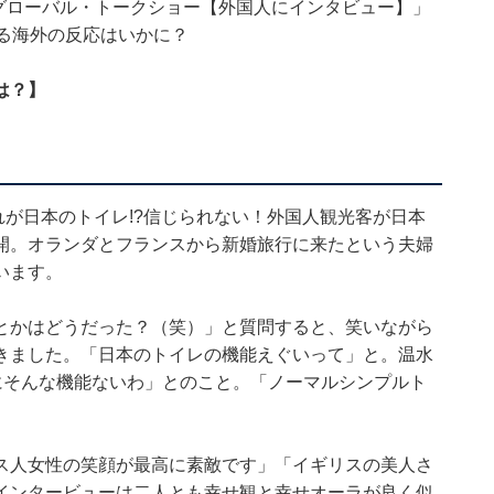
ネル「グローバル・トークショー【外国人にインタビュー】」
る海外の反応はいかに？
は？】
れが日本のトイレ!?信じられない！外国人観光客が日本
開。オランダとフランスから新婚旅行に来たという夫婦
います。
とかはどうだった？（笑）」と質問すると、笑いながら
きました。「日本のトイレの機能えぐいって」と。温水
にそんな機能ないわ」とのこと。「ノーマルシンプルト
ス人女性の笑顔が最高に素敵です」「イギリスの美人さ
インタービューは二人とも幸せ観と幸せオーラが良く似