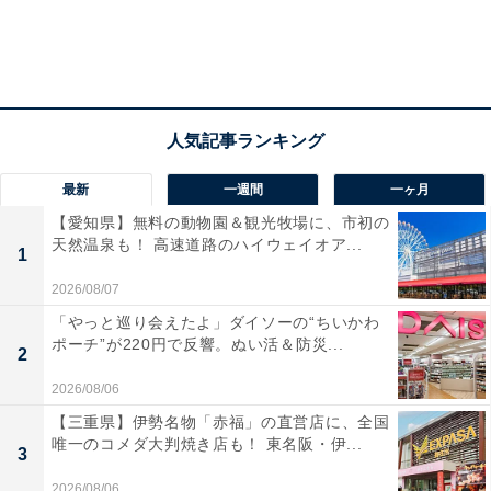
最新
一週間
一ヶ月
【愛知県】無料の動物園＆観光牧場に、市初の
天然温泉も！ 高速道路のハイウェイオア...
1
2026/08/07
「やっと巡り会えたよ」ダイソーの“ちいかわ
ポーチ”が220円で反響。ぬい活＆防災...
2
2026/08/06
【三重県】伊勢名物「赤福」の直営店に、全国
唯一のコメダ大判焼き店も！ 東名阪・伊...
3
2026/08/06