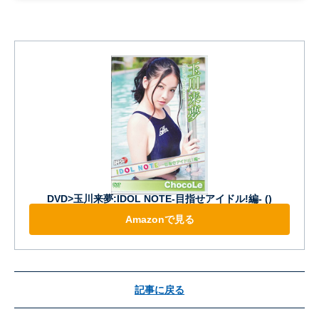
DVD>玉川来夢:IDOL NOTE-目指せアイドル!編- ()
Amazonで見る
記事に戻る