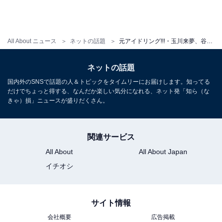
All About ニュース
ネットの話題
元アイドリング!!!・玉川来夢、谷間あらわな“むちむち”ボディ披露！ 「えちえち」「ピンク女の魅力」
ネットの話題
国内外のSNSで話題の人＆トピックをタイムリーにお届けします。知ってる
だけでちょっと得する、なんだか楽しい気分になれる、ネット発「知ら（な
きゃ）損」ニュースが盛りだくさん。
関連サービス
All About
All About Japan
イチオシ
サイト情報
会社概要
広告掲載