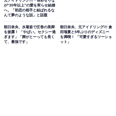
元アイドリング!!!・長野せりな
が“20年以上”の愛を実らせ結婚
へ。「初恋の相手と結ばれるな
んて夢のような話」と話題
朝日奈央、水着姿で圧巻の美脚
朝日奈央、元アイドリング!!! 倉
を披露！ 「やばい。セクシー過
田瑠夏と5年ぶりのディズニー
ぎます」「脚がとーっても長く
を満喫！ 「可愛すぎるツーショ
て、最強です」
ット」