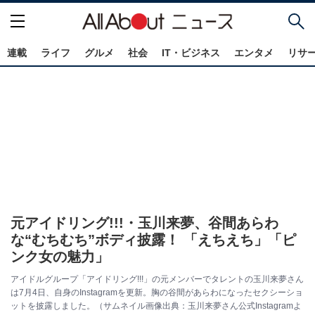
連載
ライフ
グルメ
社会
IT・ビジネス
エンタメ
リサ
元アイドリング!!!・玉川来夢、谷間あらわ
な“むちむち”ボディ披露！ 「えちえち」「ピ
ンク女の魅力」
アイドルグループ「アイドリング!!!」の元メンバーでタレントの玉川来夢さん
は7月4日、自身のInstagramを更新。胸の谷間があらわになったセクシーショ
ットを披露しました。（サムネイル画像出典：玉川来夢さん公式Instagramよ