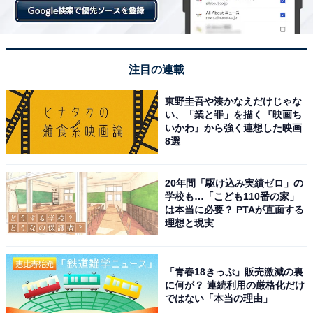
注目の連載
東野圭吾や湊かなえだけじゃな
い、「業と罪」を描く『映画ち
いかわ』から強く連想した映画
8選
20年間「駆け込み実績ゼロ」の
学校も…「こども110番の家」
は本当に必要？ PTAが直面する
理想と現実
「青春18きっぷ」販売激減の裏
に何が？ 連続利用の厳格化だけ
ではない「本当の理由」