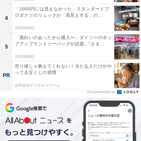
「1000円には見えなかった」スタンダードプ
ロダクツのリュックが「高見えする」の...
4
2026/08/03
「面白いのあったから購入〜」ダイソーのポッ
プアップランドリーバッグが話題。“さま...
5
2026/08/03
売り場じゃ教えてくれない！当たる人だけがや
ってる宝くじの習慣
PR
合同会社デジタルファーム
Recommended by