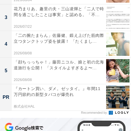
2026/08/04
花乃まりあ、趣里の夫・三山凌輝と「二人で時
間を過ごしたことは事実」と認める。「不...
3
2026/07/22
「二の腕たまらん」佐藤健、鍛え上げた筋肉際
立つタンクトップ姿を披露！ 「たくまし...
4
2026/08/08
「顔ちっっちゃ！」藤田ニコル、娘と初の北海
道旅行を公開！ 「スタイルよすぎるよ〜...
5
2026/08/08
『カートン買い、ダメ。ゼッタイ。』年間11
万円節約の新型タバコが爆売れ
PR
株式会社HAL
Recommended by