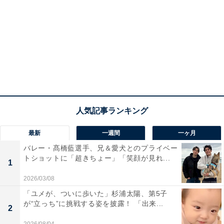
最新
一週間
一ヶ月
バレー・髙橋藍選手、兄＆愛犬とのプライベー
トショットに「超きちょー」「笑顔が見れ...
1
2026/03/08
「ユメが、ついに歩いた」杉浦太陽、第5子
が“立っち”に挑戦する姿を披露！ 「出来...
2