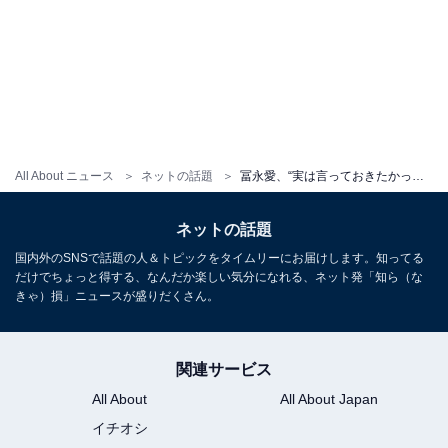
All About ニュース
ネットの話題
冨永愛、“実は言っておきたかった事”告白に反響！ 「凄く大事な事かと」「大事なポイントですね」
ネットの話題
国内外のSNSで話題の人＆トピックをタイムリーにお届けします。知ってる
だけでちょっと得する、なんだか楽しい気分になれる、ネット発「知ら（な
きゃ）損」ニュースが盛りだくさん。
関連サービス
All About
All About Japan
イチオシ