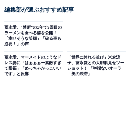
編集部が選ぶおすすめ記事
冨永愛、“禁断”の1年で3回目の
ラーメンを食べる姿を公開！
「幸せそうな笑顔」「破る事も
必要！」の声
冨永愛、マーメイドのようなド
「世界に誇れる並び」米倉涼
レス姿に「はぁぁぁー素敵すぎ
子、冨永愛との大胆肌見せツー
て眼福」「めっちゃかっこいい
ショット！ 「半端ないオーラ」
です」と反響
「美の渋滞」