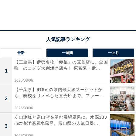
最新
一週間
一ヶ月
【三重県】伊勢名物「赤福」の直営店に、全国
唯一のコメダ大判焼き店も！ 東名阪・伊...
1
2026/08/06
【千葉県】918㎡の県内最大級マーケットか
ら、廃校をリノベした直売所まで。ファー...
2
2026/08/06
立山連峰と富山湾を望む展望風呂に、水深333
mの海洋深層水風呂。富山県の人気日帰...
3
2026/08/06