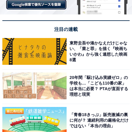
注目の連載
東野圭吾や湊かなえだけじゃな
い、「業と罪」を描く『映画ち
いかわ』から強く連想した映画
8選
20年間「駆け込み実績ゼロ」の
学校も…「こども110番の家」
は本当に必要？ PTAが直面する
理想と現実
「青春18きっぷ」販売激減の裏
に何が？ 連続利用の厳格化だけ
ではない「本当の理由」