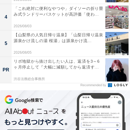
「これ絶対に便利なやつや」ダイソーの折り畳
み式ランドリーバスケットが高評価「使わ...
4
2026/08/03
【山梨県の人気日帰り温泉】「山梨日帰り温泉
源泉かけ流しの湯 桜湯」は源泉かけ流...
5
2026/08/05
リボ地獄から抜け出したい人は、返済を3～6
ヶ月停止して『大幅に減額してから返済す...
PR
渋谷法務総合事務所
Recommended by