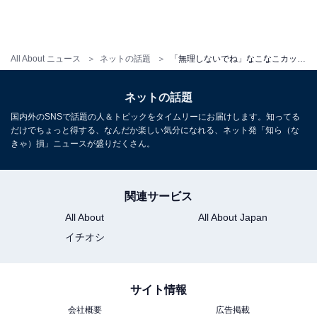
All About ニュース
ネットの話題
「無理しないでね」なこなこカップル・なごみ、手術決定にこーくん涙目!? 「何事かと思った」の声
ネットの話題
国内外のSNSで話題の人＆トピックをタイムリーにお届けします。知ってる
だけでちょっと得する、なんだか楽しい気分になれる、ネット発「知ら（な
きゃ）損」ニュースが盛りだくさん。
関連サービス
All About
All About Japan
イチオシ
サイト情報
会社概要
広告掲載