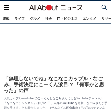
連載
ライフ
グルメ
社会
IT・ビジネス
エンタメ
リサ
「無理しないでね」なこなこカップル・なご
み、手術決定にこーくん涙目!? 「何事かと思
った」の声
人気カップルYouTuberのこーくんとなごみさんによるYouTubeチャンネル
「なこなこチャンネル」は6月29日、自身のYouTubeを更新。なごみさんが手
術を受けることを報告しました。（サムネイル画像出典：YouTubeチャンネ