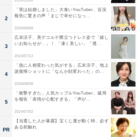
2024/11/06
「実は結婚しました」大食いYouTuber、近況
報告に驚きの声「まじで幸せになっ...
2
2026/08/06
広末涼子、美デコルテ際立つドレス姿で「嬉し
いお知らせが…」！ 「凄く美しい」「透...
3
2024/07/12
「急に人相変わった気がする」広末涼子、地上
波復帰ショットに「なんか顔変わった」の...
4
2026/08/06
「衝撃すぎた」人気カップルYouTuber、破局
を報告「表情が心配すぎる」「声が...
5
2024/07/02
【当選した人が暴露】宝くじ運が動く時、必ず
ある前触れ
PR