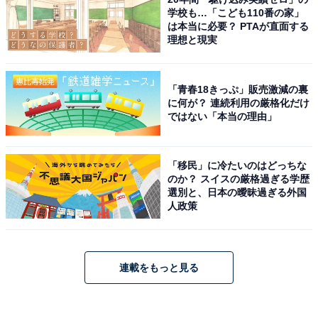
学校も…「こども110番の家」
は本当に必要？ PTAが直面する
理想と現実
「青春18きっぷ」販売激減の裏
に何が？ 連続利用の厳格化だけ
ではない「本当の理由」
「移民」に冷たいのはどっちな
のか？ スイスの厳格過ぎる学歴
選別と、日本の曖昧過ぎる外国
人政策
連載をもっと見る