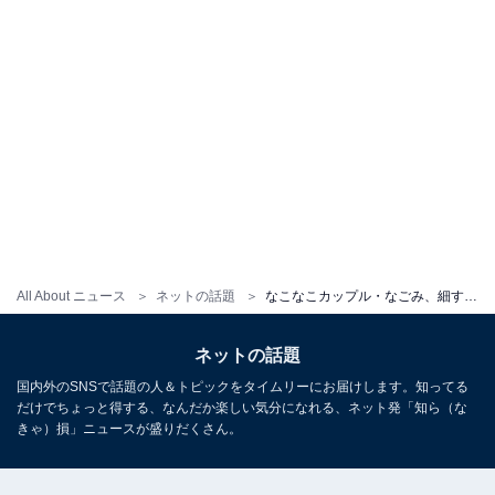
All About ニュース
ネットの話題
なこなこカップル・なごみ、細すぎるウエストあらわなデニムコーデ披露！ 「スタイル良すぎ！」「キュン死しそう」
ネットの話題
国内外のSNSで話題の人＆トピックをタイムリーにお届けします。知ってる
だけでちょっと得する、なんだか楽しい気分になれる、ネット発「知ら（な
きゃ）損」ニュースが盛りだくさん。