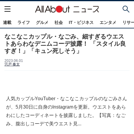
連載
ライフ
グルメ
社会
IT・ビジネス
エンタメ
リサ
なこなこカップル・なごみ、細すぎるウエス
トあらわなデニムコーデ披露！ 「スタイル良
すぎ！」「キュン死しそう」
2023.06.01
宍戸 奏太
人気カップルYouTuber・なこなこカップルのなごみさん
が、5月30日に自身のInstagramを更新。ウエストをあら
わにしたコーディネートを披露しました。【写真：なご
み、腹出しコーデで美ウエスト見...