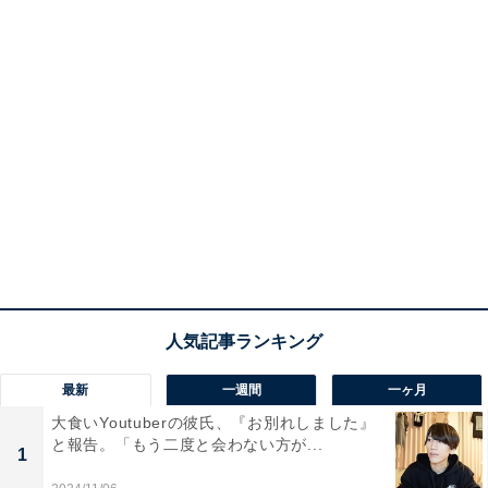
最新
一週間
一ヶ月
大食いYoutuberの彼氏、『お別れしました』
と報告。「もう二度と会わない方が...
1