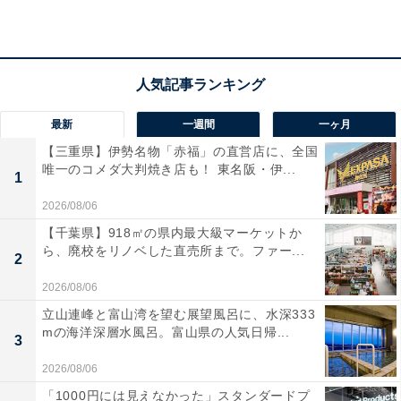
最新
一週間
一ヶ月
【三重県】伊勢名物「赤福」の直営店に、全国
唯一のコメダ大判焼き店も！ 東名阪・伊...
1
2026/08/06
【千葉県】918㎡の県内最大級マーケットか
ら、廃校をリノベした直売所まで。ファー...
2
2026/08/06
立山連峰と富山湾を望む展望風呂に、水深333
mの海洋深層水風呂。富山県の人気日帰...
3
2026/08/06
「1000円には見えなかった」スタンダードプ