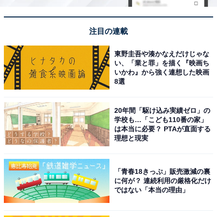
注目の連載
東野圭吾や湊かなえだけじゃな
い、「業と罪」を描く『映画ち
いかわ』から強く連想した映画
8選
20年間「駆け込み実績ゼロ」の
学校も…「こども110番の家」
は本当に必要？ PTAが直面する
理想と現実
「青春18きっぷ」販売激減の裏
に何が？ 連続利用の厳格化だけ
ではない「本当の理由」