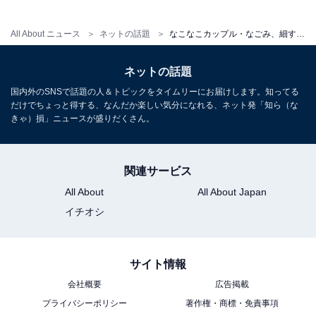
All About ニュース
ネットの話題
なこなこカップル・なごみ、細すぎるウエストあらわなデニムコーデ披露！ 「スタイル良すぎ！」「キュン死しそう」
ネットの話題
国内外のSNSで話題の人＆トピックをタイムリーにお届けします。知ってる
だけでちょっと得する、なんだか楽しい気分になれる、ネット発「知ら（な
きゃ）損」ニュースが盛りだくさん。
関連サービス
All About
All About Japan
イチオシ
サイト情報
会社概要
広告掲載
プライバシーポリシー
著作権・商標・免責事項