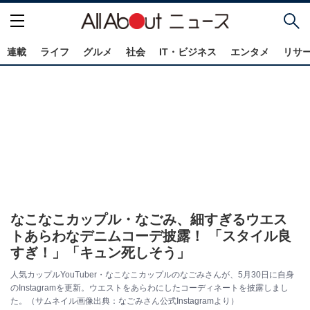
連載
ライフ
グルメ
社会
IT・ビジネス
エンタメ
リサ
なこなこカップル・なごみ、細すぎるウエス
トあらわなデニムコーデ披露！ 「スタイル良
すぎ！」「キュン死しそう」
人気カップルYouTuber・なこなこカップルのなごみさんが、5月30日に自身
のInstagramを更新。ウエストをあらわにしたコーディネートを披露しまし
た。（サムネイル画像出典：なごみさん公式Instagramより）