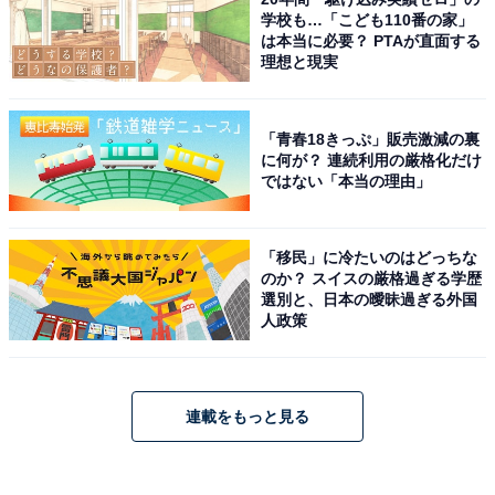
学校も…「こども110番の家」
は本当に必要？ PTAが直面する
理想と現実
「青春18きっぷ」販売激減の裏
に何が？ 連続利用の厳格化だけ
ではない「本当の理由」
「移民」に冷たいのはどっちな
のか？ スイスの厳格過ぎる学歴
選別と、日本の曖昧過ぎる外国
人政策
連載をもっと見る