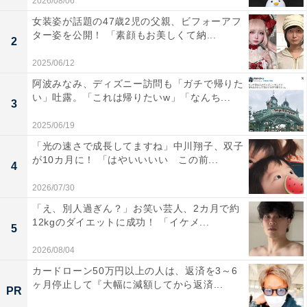
2026/08/06
女装姿が話題の47歳2児の父親、ビフォーアフ
ター姿を公開！ 「素顔もお美しくて納...
2
2025/06/12
阿波みなみ、ディズニー訪問も「ガチで帰りた
い」吐露。「これは帰りたいw」「なんち...
3
2025/06/19
「光の速さで成長してますね」中川翔子、双子
が10カ月に！ 「はやいいいい この前...
4
2026/07/30
「え、別人過ぎん？」お笑い芸人、2カ月で約
12kgのダイエットに成功！ 「イケメ...
5
2026/08/04
カードローン50万円以上の人は、返済を3～6
ヶ月停止して『大幅に減額してから返済...
PR