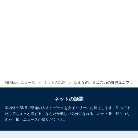
All About ニュース
ネットの話題
なえなの、ミニスカの野球ユニフォーム姿で美脚を披露！ 「ビジュ最高すぎん」「スタイルよすぎる、、」
ネットの話題
国内外のSNSで話題の人＆トピックをタイムリーにお届けします。知ってる
だけでちょっと得する、なんだか楽しい気分になれる、ネット発「知ら（な
きゃ）損」ニュースが盛りだくさん。