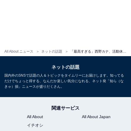
All About ニュース
ネットの話題
「最高すぎる」西野カナ、活動休止中のプライベートショット投稿にファン歓喜！ 「プラベ投稿嬉しい」
ネットの話題
国内外のSNSで話題の人＆トピックをタイムリーにお届けします。知ってる
だけでちょっと得する、なんだか楽しい気分になれる、ネット発「知ら（な
きゃ）損」ニュースが盛りだくさん。
関連サービス
All About
All About Japan
イチオシ