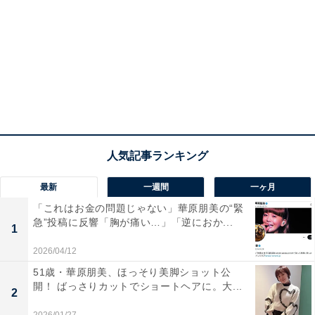
最新
一週間
一ヶ月
「これはお金の問題じゃない」華原朋美の“緊
急”投稿に反響「胸が痛い…」「逆におか...
1
2026/04/12
51歳・華原朋美、ほっそり美脚ショット公
開！ ばっさりカットでショートヘアに。大...
2