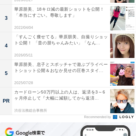
2026/01/27
華原朋美、18キロ減の最新ショットを公開！
「本当にすごい。尊敬します」
3
2022/04/04
「すんごく痩せてる」華原朋美、自撮りショッ
ト公開！ 「昔の朋ちゃんみたい」「なん...
4
2026/05/11
華原朋美、息子とスポッチャで遊ぶプライベー
トショット公開＆おなか見せの圧巻スタイ...
5
2025/07/28
カードローン50万円以上の人は、返済を3～6
ヶ月停止して『大幅に減額してから返済...
PR
渋谷法務総合事務所
Recommended by