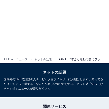
All About ニュース
ネットの話題
KARA、7年ぶり活動再開にファン歓喜！ ギュリ「すぐ皆さんに会いに行きます」
ネットの話題
国内外のSNSで話題の人＆トピックをタイムリーにお届けします。知ってる
だけでちょっと得する、なんだか楽しい気分になれる、ネット発「知ら（な
きゃ）損」ニュースが盛りだくさん。
関連サービス