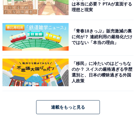
は本当に必要？ PTAが直面する
理想と現実
「青春18きっぷ」販売激減の裏
に何が？ 連続利用の厳格化だけ
ではない「本当の理由」
「移民」に冷たいのはどっちな
のか？ スイスの厳格過ぎる学歴
選別と、日本の曖昧過ぎる外国
人政策
連載をもっと見る