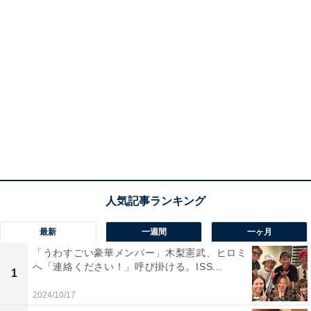
最新
一週間
一ヶ月
「うわすごい豪華メンバー」木梨憲武、ヒロミ
へ「連絡ください！」呼び掛ける。ISS...
1
2024/10/17