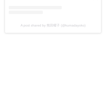
A post shared by 熊田曜子 (@kumadayoko)