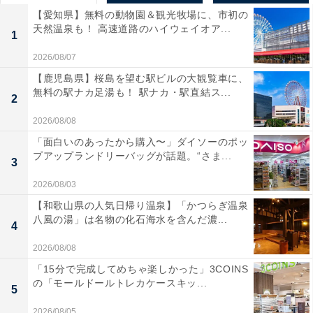
【愛知県】無料の動物園＆観光牧場に、市初の
天然温泉も！ 高速道路のハイウェイオア...
1
2026/08/07
【鹿児島県】桜島を望む駅ビルの大観覧車に、
無料の駅ナカ足湯も！ 駅ナカ・駅直結ス...
2
2026/08/08
「面白いのあったから購入〜」ダイソーのポッ
プアップランドリーバッグが話題。“さま...
3
2026/08/03
【和歌山県の人気日帰り温泉】「かつらぎ温泉
八風の湯」は名物の化石海水を含んだ濃...
4
2026/08/08
「15分で完成してめちゃ楽しかった」3COINS
の「モールドールトレカケースキッ...
5
2026/08/05