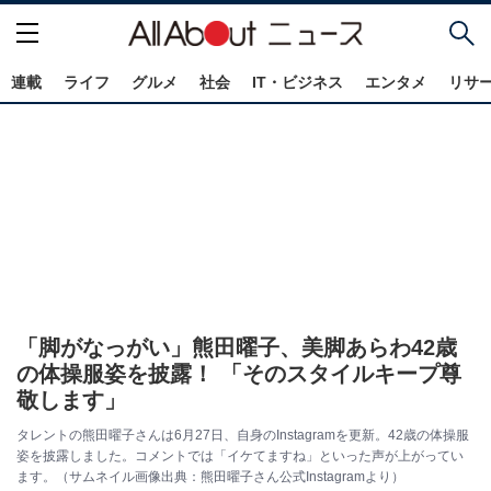
連載
ライフ
グルメ
社会
IT・ビジネス
エンタメ
リサ
「脚がなっがい」熊田曜子、美脚あらわ42歳
の体操服姿を披露！ 「そのスタイルキープ尊
敬します」
タレントの熊田曜子さんは6月27日、自身のInstagramを更新。42歳の体操服
姿を披露しました。コメントでは「イケてますね」といった声が上がってい
ます。（サムネイル画像出典：熊田曜子さん公式Instagramより）