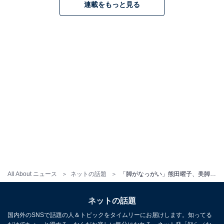
連載をもっと見る
All About ニュース
ネットの話題
「脚がなっがい」熊田曜子、美脚あらわ42歳の体操服姿を披露！ 「そのスタイルキープ尊敬します」
ネットの話題
国内外のSNSで話題の人＆トピックをタイムリーにお届けします。知ってる