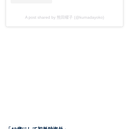
A post shared by 熊田曜子 (@kumadayoko)