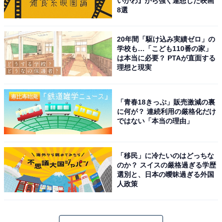
いかわ』から強く連想した映画
8選
20年間「駆け込み実績ゼロ」の
学校も…「こども110番の家」
は本当に必要？ PTAが直面する
理想と現実
「青春18きっぷ」販売激減の裏
に何が？ 連続利用の厳格化だけ
ではない「本当の理由」
「移民」に冷たいのはどっちな
のか？ スイスの厳格過ぎる学歴
選別と、日本の曖昧過ぎる外国
人政策