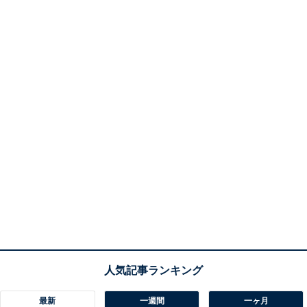
最新
一週間
一ヶ月