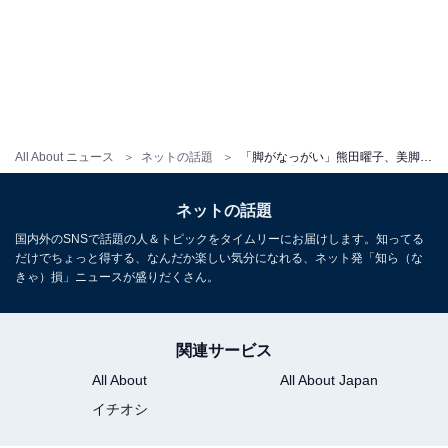
All About ニュース
ネットの話題
「脚がなっがい」熊田曜子、美脚あらわ42歳の体操服姿を披露！ 「そのスタイルキープ尊敬します」
ネットの話題
国内外のSNSで話題の人＆トピックをタイムリーにお届けします。知ってる
だけでちょっと得する、なんだか楽しい気分になれる、ネット発「知ら（な
きゃ）損」ニュースが盛りだくさん。
関連サービス
All About
All About Japan
イチオシ