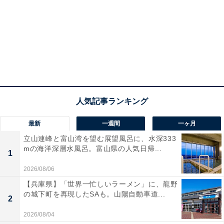
最新
一週間
一ヶ月
立山連峰と富山湾を望む展望風呂に、水深333
mの海洋深層水風呂。富山県の人気日帰...
1
2026/08/06
【兵庫県】「世界一忙しいラーメン」に、龍野
の城下町を再現したSAも。山陽自動車道...
2
2026/08/04