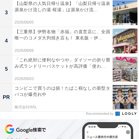
【山梨県の人気日帰り温泉】「山梨日帰り温泉
源泉かけ流しの湯 桜湯」は源泉かけ流...
3
2026/08/05
【三重県】伊勢名物「赤福」の直営店に、全国
唯一のコメダ大判焼き店も！ 東名阪・伊...
4
2026/08/06
「これ絶対に便利なやつや」ダイソーの折り畳
み式ランドリーバスケットが高評価「使わ...
5
2026/08/03
コンビニで買うのは損！たばこ税なしの新型タ
バコが爆売れ中
PR
株式会社HAL
Recommended by