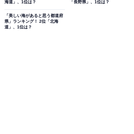
海道」、1位は？
「長野県」、1位は？
「美しい海があると思う都道府
県」ランキング！ 2位「北海
道」、1位は？
1位：静岡県
1位は「静岡県」でした。静岡県は、日本列島のほぼ中
央、太平洋に面する県で、首都圏の衛星県として数えら
れることもあります。富士山をはじめ、山や川、海、湖
など多彩な自然を有している一方、ものづくり産業も盛
んな地域です。
回答者のコメントを見ると「富士山があるので選びまし
た」（20代男性／兵庫県）、「日本の山と言えば富士山