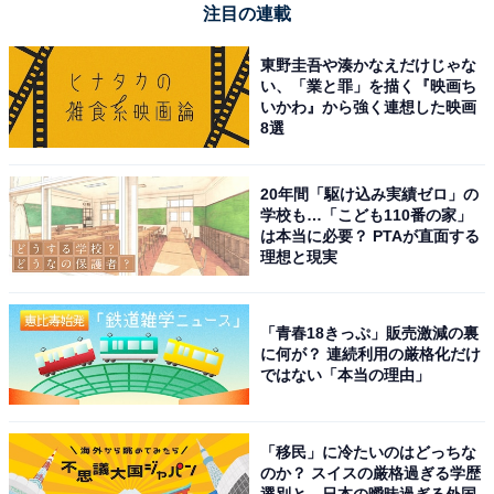
注目の連載
東野圭吾や湊かなえだけじゃな
い、「業と罪」を描く『映画ち
いかわ』から強く連想した映画
8選
20年間「駆け込み実績ゼロ」の
学校も…「こども110番の家」
は本当に必要？ PTAが直面する
理想と現実
「青春18きっぷ」販売激減の裏
に何が？ 連続利用の厳格化だけ
ではない「本当の理由」
「移民」に冷たいのはどっちな
のか？ スイスの厳格過ぎる学歴
選別と、日本の曖昧過ぎる外国