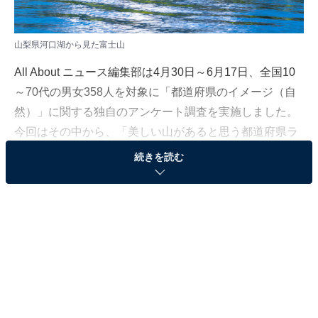
山梨県河口湖から見た富士山
All About ニュース編集部は4月30日～6月17日、全国10
～70代の男女358人を対象に「都道府県のイメージ（自
然）」に関する独自のアンケート調査を実施しました。
今回はその中から、「美しい山があると思う都道府県ラ
ンキング」を紹介します！
続きを読む
＞9位までの全ランキング結果を見る
2位：山梨県
2位は「山梨県」でした。都内から日帰りできる距離に
あり、観光地としても人気の高い山梨県。移住希望先と
しても人気があり、2022年に認定NPO法人「ふるさと回