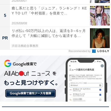
2026/08/07
癒し系だと思う「ジュニア」ランキング！ KE
Y TO LIT「中村嶺亜」を僅差で...
5
2026/08/08
リボ払い50万円以上の人は、返済を3～6ヶ月
停止して『大幅に減額してから返済する...
PR
渋谷法務総合事務所
こちらもおすすめ
Recommended by
「四季折々の美しい自然景観を持つと思う都道
府県」ランキング！ 2位「北海道」、1位は？
1
2