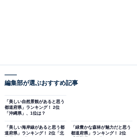
帰支援センター」が行った調査では総合3位にランクイ
ン。富士山、富士五湖、南アルプスに囲まれた豊かな自
然があふれています。
回答者からは「富士山がすぐに頭に浮かんだからです。
河口湖を前にした富士山は雄大で景色最高です」（30代
男性／山形県）、「やはり富士山がとても美しいから」
（50代女性／東京都）、「やはり富士山が素晴らしい県
だと思います」（40代女性／東京都）などのコメントが
編集部が選ぶおすすめ記事
ありました。
「美しい自然景観があると思う
都道府県」ランキング！ 2位
「沖縄県」、1位は？
「美しい海岸線があると思う都
「緑豊かな森林が魅力だと思う
道府県」ランキング！ 2位「北
都道府県」ランキング！ 2位