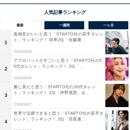
ですし、一目見えるだけでテンションが上がる山も富士
山しかありません」（40代女性／岐阜県）、「富士山が
綺麗だと思うから」（20代女性／千葉県）といった声が
最新
一週間
一ヶ月
ありました。
面倒見がいいと思う「STARTO社の若手タレン
ト」ランキング！ 同率2位「佐藤勝...
1
※回答者のコメントは原文ママです
2026/08/08
アクロバットがすごいと思う「STARTO社の3
0代タレント」ランキング！ 2位「...
9位までの全ランキング結果を見
2
次ページ
る
2026/08/08
癒し系だと思う「STARTO社の30代タレン
ト」ランキング！ 2位「伊野尾慧」を...
3
2026/08/07
世界で活躍できると思う「STARTO社の若手タ
レント」ランキング！ 2位「目黒蓮...
4