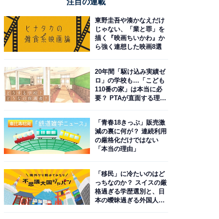
注目の連載
東野圭吾や湊かなえだけ
じゃない、「業と罪」を
描く『映画ちいかわ』か
ら強く連想した映画8選
20年間「駆け込み実績ゼ
ロ」の学校も…「こども
110番の家」は本当に必
要？ PTAが直面する理想
と現実
「青春18きっぷ」販売激
減の裏に何が？ 連続利用
の厳格化だけではない
「本当の理由」
「移民」に冷たいのはど
っちなのか？ スイスの厳
格過ぎる学歴選別と、日
本の曖昧過ぎる外国人政
策