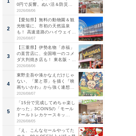
1
1
0円で反響。ぬい活＆防災...
再現した
道...
2026/08/06
2026/08/0
【愛知県】無料の動物園＆観
【三重
光牧場に、市初の天然温泉
の直営
2
2
も！ 高速道路のハイウェイオ
ダ大判焼
ア...
伊...
2026/08/07
2026/08/0
【三重県】伊勢名物「赤福」
【千葉県
の直営店に、全国唯一のコメ
級マー
3
3
ダ大判焼き店も！ 東名阪・
ノベし
伊...
ー...
2026/08/06
2026/08/0
東野圭吾や湊かなえだけじゃ
ステラ
ない、「業と罪」を描く『映
詰め放題
4
4
画ちいかわ』から強く連想し
00円で「
た...
2026/08/07
2026/08/0
「15分で完成してめちゃ楽し
立山連
かった」3COINSの「モール
風呂に、
5
5
ドールトレカケースキッ...
層水風
帰...
2026/08/05
2026/08/0
「え、こんなセールやってた
すべて