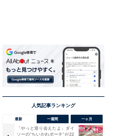
最新
一週間
一ヶ月
「やっと巡り会えたよ」ダイ
【兵庫
ソーの“ちいかわポーチ”が22
ーメン