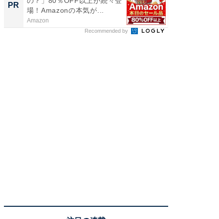
の？」80％OFF以上が続々登
るその
PR
PR
場！Amazonの本気が...
Amazon
COCO VIL
Recommended by