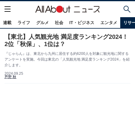
連載
ライフ
グルメ
社会
IT・ビジネス
エンタメ
リサ
【東北】人気観光地 満足度ランキング2024！
2位「秋保」、1位は？
『じゃらん』は、東北から九州に居住する約6200人を対象に観光地に関する
アンケートを実施。今回は東北の「人気観光地 満足度ランキング2024」を紹
介します。
2024.09.25
芦野 秋