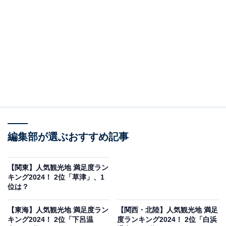
2位は、宮城県の「秋保」でした。
仙台の奥座敷と称される秋保温泉は、信濃御湯（別所温
泉）、犬養御湯（野沢温泉）とともに「日本三御湯」と
称され、開湯1400年の歴史を誇ります。近くには、間近
で渓谷美を観賞できる「磊々峡（らいらいきょう）」が
あり、最近ではハート岩というスポットが人気。自然に
できたハート型のくぼみに小石を投げ入れると恋愛成就
編集部が選ぶおすすめ記事
するといううわさが広まり、多くの人が集まっていま
す。
【関東】人気観光地 満足度ラン
キング2024！ 2位「草津」、1
位は？
【東海】人気観光地 満足度ラン
【関西・北陸】人気観光地 満足
キング2024！ 2位「下呂温
度ランキング2024！ 2位「白浜