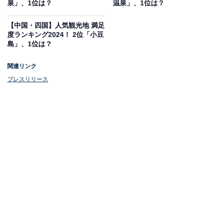
泉」、1位は？
温泉」、1位は？
【中国・四国】人気観光地 満足
度ランキング2024！ 2位「小豆
島」、1位は？
関連リンク
プレスリリース
1位：鳴子（宮城県）
1位は、同じく宮城県の「鳴子」でした。
鳴子温泉は宮城県の最北端にあり、鳴子温泉郷（鳴子、
東鳴子、川渡、中山平、鬼首）の5つの温泉地の中の1つ
です。温泉の泉質は多彩で、種類の豊富さ、源泉数の多
さは日本有数。旅館やホテルの浴場や公衆浴場のほか、
無料で楽しむことができる足湯と手湯もあり、気軽にお