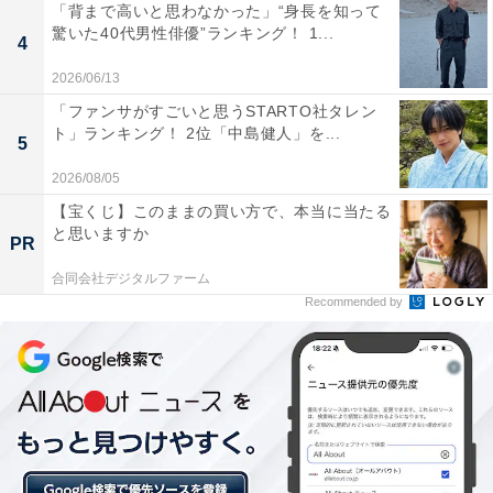
「背まで高いと思わなかった」“身長を知って
驚いた40代男性俳優”ランキング！ 1...
4
こちらもおすすめ
2026/06/13
【九州・山口】人気観光地 満足度ランキング
「ファンサがすごいと思うSTARTO社タレン
2024！ 2位「ハウステンボス」、1位は？
ト」ランキング！ 2位「中島健人」を...
5
2026/08/05
【宝くじ】このままの買い方で、本当に当たる
と思いますか
PR
合同会社デジタルファーム
Recommended by
1
2