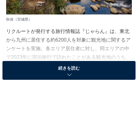
秋保（宮城県）
リクルートが発行する旅行情報誌『じゃらん』は、東北
から九州に居住する約6200人を対象に観光地に関するア
ンケートを実施。各エリア居住者に対し、同エリアの中
で2023年に宿泊旅行で訪れたことがある観光地のうち、
「もう一度行きたい観光地」を調査しました。（※宿泊
続きを読む
訪問者ベース）
今回はその中から、東北の「人気観光地 満足度ランキン
グ2024」を紹介します。
＞20位までの全ランキング結果を見る
2位：秋保（宮城県）