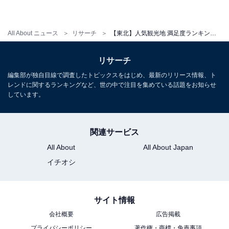
All About ニュース
リサーチ
【東北】人気観光地 満足度ランキング2024！ 2位「秋保」、1位は？
リサーチ
編集部が独自目線で調査したトピックスをはじめ、最新のリリース情報、ト
レンドに関するランキングなど、世の中で注目を集めている話題をお知らせ
しています。
関連サービス
All About
All About Japan
イチオシ
サイト情報
会社概要
広告掲載
プライバシーポリシー
著作権・商標・免責事項