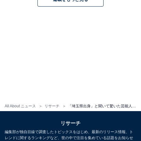
All About ニュース
リサーチ
「埼玉県出身」と聞いて驚いた芸能人ランキング！ 2位「田中みな実」を抑えた1位は？
リサーチ
編集部が独自目線で調査したトピックスをはじめ、最新のリリース情報、ト
レンドに関するランキングなど、世の中で注目を集めている話題をお知らせ