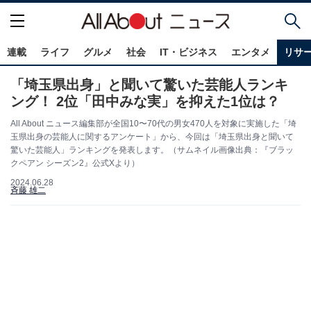
連載
ライフ
グルメ
社会
IT・ビジネス
エンタメ
リサ
「埼玉県出身」と聞いて驚いた芸能人ランキ
ング！ 2位「田中みな実」を抑えた1位は？
All About ニュース編集部が全国10〜70代の男女470人を対象に実施した「埼
玉県出身の芸能人に関するアンケート」から、今回は「埼玉県出身と聞いて
驚いた芸能人」ランキングを発表します。（サムネイル画像出典：『ブラッ
クペアン シーズン2』公式Xより）
2024.06.28
斉藤 雄二