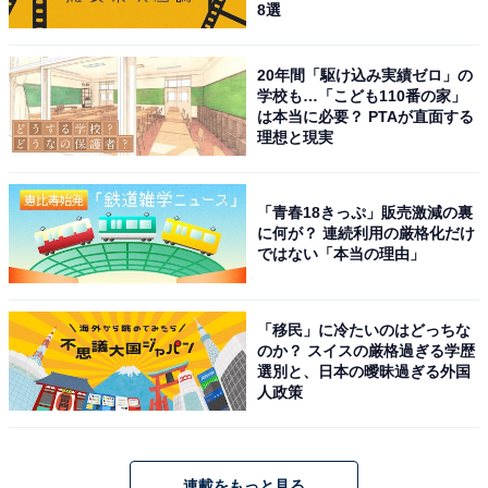
8選
20年間「駆け込み実績ゼロ」の
学校も…「こども110番の家」
は本当に必要？ PTAが直面する
理想と現実
「青春18きっぷ」販売激減の裏
に何が？ 連続利用の厳格化だけ
ではない「本当の理由」
「移民」に冷たいのはどっちな
のか？ スイスの厳格過ぎる学歴
選別と、日本の曖昧過ぎる外国
人政策
連載をもっと見る