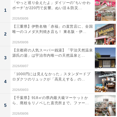
「やっと巡り会えたよ」ダイソーの“ちいかわ
ポーチ”が220円で反響。ぬい活＆防災...
1
2026/08/06
【三重県】伊勢名物「赤福」の直営店に、全国
唯一のコメダ大判焼き店も！ 東名阪・伊...
2
2026/08/06
【京都府の人気スーパー銭湯】「宇治天然温泉
源氏の湯」は宇治市内唯一の天然温泉と...
3
2026/08/07
「1000円には見えなかった」スタンダードプ
ロダクツのリュックが「高見えする」の...
4
2026/08/03
【千葉県】918㎡の県内最大級マーケットか
ら、廃校をリノベした直売所まで。ファー...
5
2026/08/06