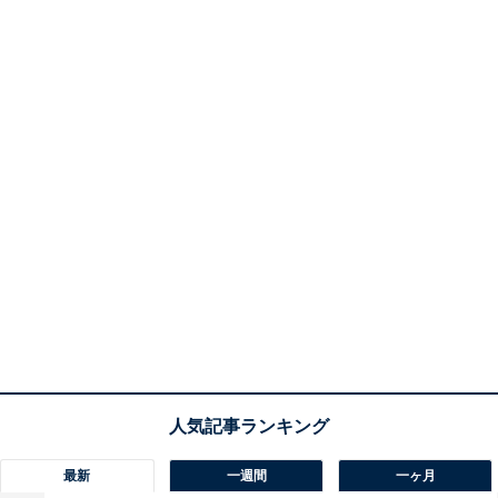
最新
一週間
一ヶ月