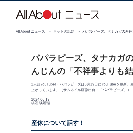
All About ニュース
ネットの話題
パパラピーズ、タナカガの産休
パパラピーズ、タナカガの
んじんの「不祥事よりも結
2人組YouTuber・パパラピーズは6月19日にYouTube
上がっています。（サムネイル画像出典：「パパラピーズ」）
2024.06.19
橋酒 瑛麗瑠
産休について話す！