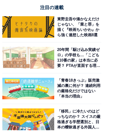
注目の連載
東野圭吾や湊かなえだけ
じゃない、「業と罪」を
描く『映画ちいかわ』か
ら強く連想した映画8選
20年間「駆け込み実績ゼ
ロ」の学校も…「こども
110番の家」は本当に必
要？ PTAが直面する理想
と現実
「青春18きっぷ」販売激
減の裏に何が？ 連続利用
の厳格化だけではない
「本当の理由」
「移民」に冷たいのはど
っちなのか？ スイスの厳
格過ぎる学歴選別と、日
本の曖昧過ぎる外国人政