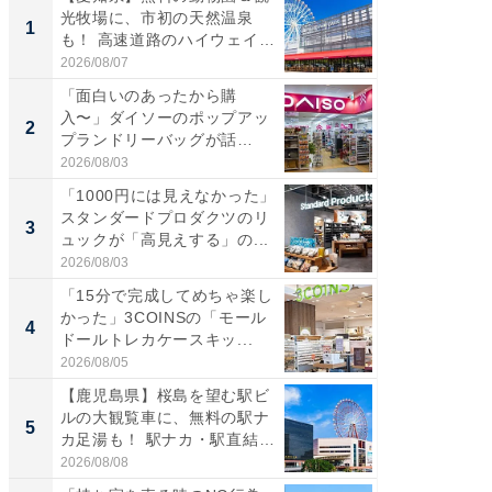
光牧場に、市初の天然温泉
ーメン
1
1
も！ 高速道路のハイウェイオ
再現した
ア...
道...
2026/08/07
2026/08/0
「面白いのあったから購
【三重
入〜」ダイソーのポップアッ
の直営
2
2
プランドリーバッグが話
ダ大判焼
題。“さま...
伊...
2026/08/03
2026/08/0
「1000円には見えなかった」
【千葉県
スタンダードプロダクツのリ
級マー
3
3
ュックが「高見えする」の...
ノベし
ー...
2026/08/03
2026/08/0
「15分で完成してめちゃ楽し
「100
かった」3COINSの「モール
スタン
4
4
ドールトレカケースキッ...
ュックが
2026/08/05
2026/08/0
【鹿児島県】桜島を望む駅ビ
立山連
ルの大観覧車に、無料の駅ナ
風呂に、
5
5
カ足湯も！ 駅ナカ・駅直結
層水風
ス...
帰...
2026/08/08
2026/08/0