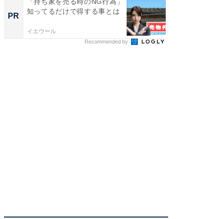
「持ち家を売る時のNG行為」
「持ち家
知ってるだけで得する事とは
知って
PR
PR
イエウール
イエウー
Recommended by