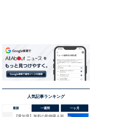
最新
一週間
一ヶ月
【愛知県】無料の動物園＆観
【兵庫