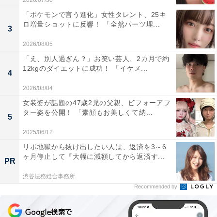
2026/07/30
「ポケモンで言う進化」女性タレント、25キ
ロ増量ショットに反響！ 「全然パーツ埋...
3
2026/08/05
「え、別人過ぎん？」お笑い芸人、2カ月で約
12kgのダイエットに成功！ 「イケメ...
4
2026/08/04
女装姿が話題の47歳2児の父親、ビフォーアフ
ター姿を公開！ 「素顔もお美しくて納...
5
2025/06/12
リボ地獄から抜け出したい人は、返済を3～6
ヶ月停止して『大幅に減額してから返済す...
PR
渋谷法務総合事務所
Recommended by