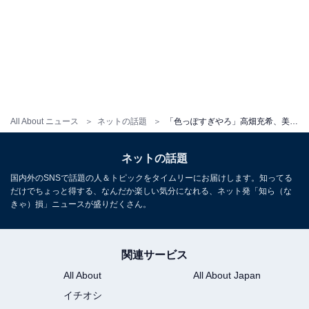
All About ニュース
ネットの話題
「色っぽすぎやろ」高畑充希、美背中＆太ももあらわなモデルショットを披露！ 「眩しくてクラクラする」
ネットの話題
国内外のSNSで話題の人＆トピックをタイムリーにお届けします。知ってる
だけでちょっと得する、なんだか楽しい気分になれる、ネット発「知ら（な
きゃ）損」ニュースが盛りだくさん。
関連サービス
All About
All About Japan
イチオシ