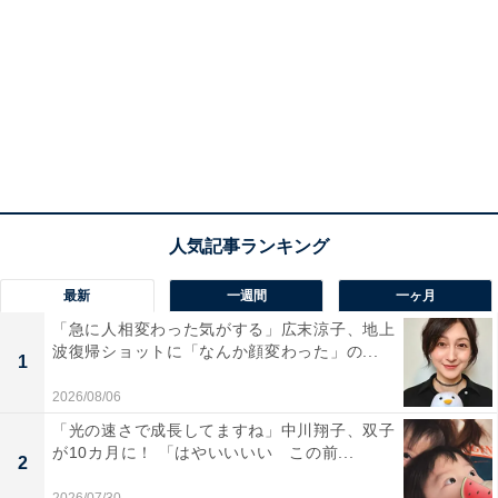
最新
一週間
一ヶ月
「急に人相変わった気がする」広末涼子、地上
波復帰ショットに「なんか顔変わった」の...
1
2026/08/06
「光の速さで成長してますね」中川翔子、双子
が10カ月に！ 「はやいいいい この前...
2