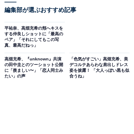
編集部が選ぶおすすめ記事
平祐奈、高畑充希の頬へキスを
する仲良しショットに「最高の
ペア」「それにしてもこの写
真、最高だねっ」
高畑充希、『unknown』共演
「色気がすごい」高畑充希、美
の田中圭とのツーショット公開
デコルテあらわな肩出しドレス
に「羨ましい〜」「恋人同士み
姿を披露！ 「大人っぽい黒も似
たい」の声
合うね」