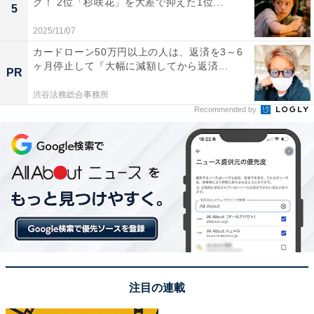
グ！ 2位「杉咲花」を大差で抑えた1位...
5
1位にランクインしたのは、Snow Manの目黒蓮さんで
す。2020年にCDデビュー後、アイドルのみならず俳優
2025/11/07
やモデルとしても精力的に活動しています。
カードローン50万円以上の人は、返済を3～6
ヶ月停止して『大幅に減額してから返済...
PR
7月スタートのドラマ『海のはじまり』（フジテレビ
渋谷法務総合事務所
系）では、待望の月9初出演。初の父親役に挑戦しま
Recommended by
す。
この記事の筆者：くま なかこ プロフィール
編集プロダクション出身のフリーランスエディター。編
集・執筆・校閲・SNS運用担当として月間120本以上の
コンテンツ制作に携わっています。得意なジャンルはラ
イフスタイル・金融・育児・エンタメ関連。
注目の連載
10位までの全ランキング結果を見
次ページ
る