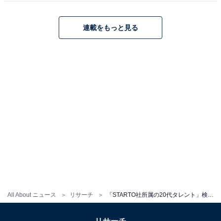
子」、1位は？
連載をもっと見る
1
2
3
4
All About ニュース
リサーチ
「STARTO社所属の20代タレント」検索数ランキング！ 2位「松田元太」を抑えた1位は？【2024年5月版】