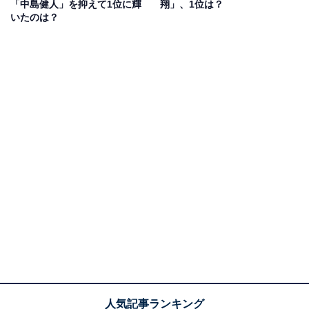
「中島健人」を抑えて1位に輝
翔」、1位は？
いたのは？
1位：目黒蓮（Snow Man）