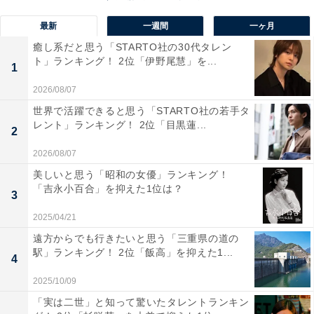
最新
一週間
一ヶ月
癒し系だと思う「STARTO社の30代タレン
ト」ランキング！ 2位「伊野尾慧」を...
1
2026/08/07
世界で活躍できると思う「STARTO社の若手タ
View this post on Instagram
レント」ランキング！ 2位「目黒蓮...
2
2026/08/07
美しいと思う「昭和の女優」ランキング！
「吉永小百合」を抑えた1位は？
3
2025/04/21
遠方からでも行きたいと思う「三重県の道の
駅」ランキング！ 2位「飯高」を抑えた1...
4
A post shared by Snow Man (@snowman.official.9)
2025/10/09
「実は二世」と知って驚いたタレントランキン