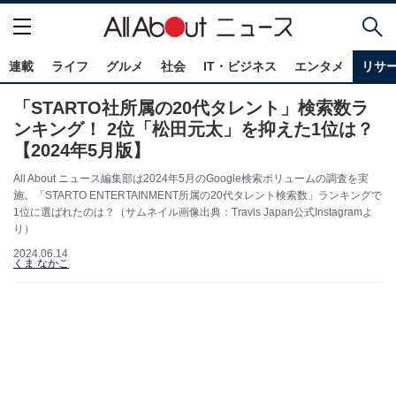
連載
ライフ
グルメ
社会
IT・ビジネス
エンタメ
リサ
「STARTO社所属の20代タレント」検索数ラ
ンキング！ 2位「松田元太」を抑えた1位は？
【2024年5月版】
All About ニュース編集部は2024年5月のGoogle検索ボリュームの調査を実
施。「STARTO ENTERTAINMENT所属の20代タレント検索数」ランキングで
1位に選ばれたのは？（サムネイル画像出典：Travis Japan公式Instagramよ
り）
2024.06.14
くま なかこ