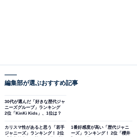
A post shared by Travis Japan (@travis_japan_official)
2位にランクインしたのは、Travis Japanの松田元太さん
です。2022年10月に『JUST DANCE!』でメジャーデビ
ュー。
編集部が選ぶおすすめ記事
6月15日に最終回を迎えるドラマ『東京タワー』（テレ
ビ朝日系）や、昼の情報番組『ぽかぽか』（フジテレビ
30代が選んだ「好きな歴代ジャ
系）の月曜レギュラーを務めるなど、歌手以外にも幅広
ニーズグループ」ランキング
2位「KinKi Kids」、1位は？
いジャンルで活躍しています。
カリスマ性があると思う「若手
1番好感度が高い「歴代ジャニ
ジャニーズ」ランキング！ 2位
ーズ」ランキング！ 2位「櫻井