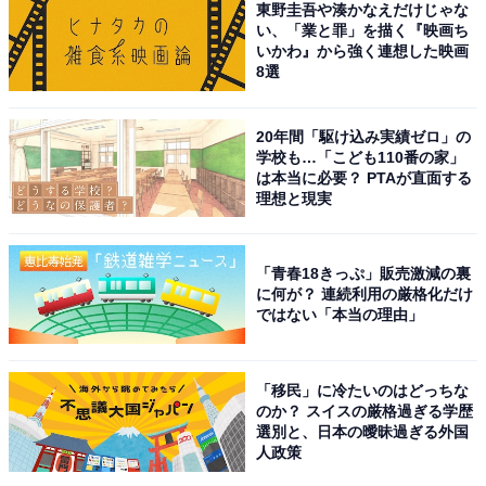
東野圭吾や湊かなえだけじゃな
い、「業と罪」を描く『映画ち
いかわ』から強く連想した映画
8選
20年間「駆け込み実績ゼロ」の
学校も…「こども110番の家」
は本当に必要？ PTAが直面する
理想と現実
「青春18きっぷ」販売激減の裏
に何が？ 連続利用の厳格化だけ
ではない「本当の理由」
「移民」に冷たいのはどっちな
のか？ スイスの厳格過ぎる学歴
こちらもおすすめ
選別と、日本の曖昧過ぎる外国
2024年に活躍しそうな「旧ジャニーズ事務所所
人政策
属のグループ」ランキング！ 2位「なにわ男