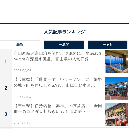
最新
一週間
一ヶ月
立山連峰と富山湾を望む展望風呂に、水深333
mの海洋深層水風呂。富山県の人気日帰...
1
2026/08/06
【兵庫県】「世界一忙しいラーメン」に、龍野
の城下町を再現したSAも。山陽自動車道...
2
2026/08/04
【三重県】伊勢名物「赤福」の直営店に、全国
唯一のコメダ大判焼き店も！ 東名阪・伊...
3
2026/08/06