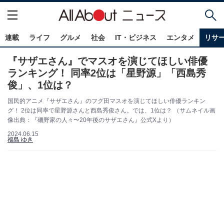
連載
ライフ
グルメ
社会
IT・ビジネス
エンタメ
リサ
『サザエさん』でマスオを演じてほしい俳優
ランキング！ 同率2位は「星野源」「西島秀
俊」、1位は？
国民的アニメ『サザエさん』のフグ田マスオを演じてほしい俳優ランキン
グ！ 2位は同率で星野源さんと西島秀俊さん。では、1位は？ （サムネイル画
像出典：『磯野家の人々〜20年後のサザエさん』公式Xより）
2024.06.15
福島 ゆき