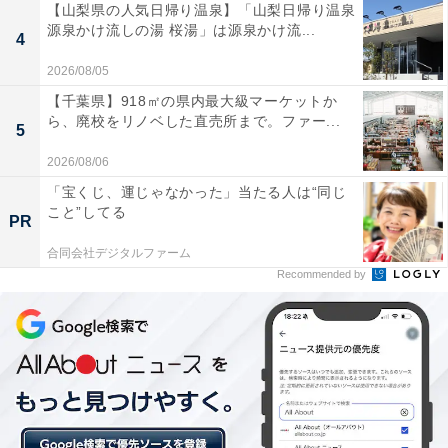
【山梨県の人気日帰り温泉】「山梨日帰り温泉
源泉かけ流しの湯 桜湯」は源泉かけ流...
4
2026/08/05
【千葉県】918㎡の県内最大級マーケットか
ら、廃校をリノベした直売所まで。ファー...
5
2026/08/06
「宝くじ、運じゃなかった」当たる人は“同じ
こと”してる
PR
合同会社デジタルファーム
Recommended by