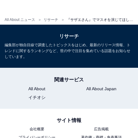
All About ニュース
リサーチ
『サザエさん』でマスオを演じてほしい俳優ランキング！ 同率2位は「星野源」「西島秀俊」、1位は？
リサーチ
編集部が独自目線で調査したトピックスをはじめ、最新のリリース情報、ト
レンドに関するランキングなど、世の中で注目を集めている話題をお知らせ
しています。
関連サービス
All About
All About Japan
イチオシ
サイト情報
会社概要
広告掲載
プライバシーポリシー
著作権・商標・免責事項