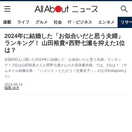
連載
ライフ
グルメ
社会
IT・ビジネス
エンタメ
リサ
2024年に結婚した「お似合いだと思う夫婦」
ランキング！ 山田裕貴×西野七瀬を抑えた1位
は？
全国500人に聞いた2024年に結婚した「お似合いだと思う夫婦」ランキン
グ！ 2位は山田裕貴さんと西野七瀬さんの人気俳優夫婦。では、1位は？ （サ
ムネイル画像出典：『ハコヅメ ～たたかう！交番女子～』の公式Instagramよ
り）
2024.06.14
福島 ゆき