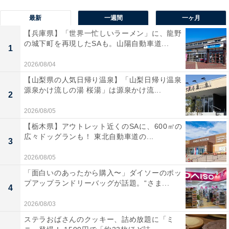
最新
一週間
一ヶ月
【兵庫県】「世界一忙しいラーメン」に、龍野
の城下町を再現したSAも。山陽自動車道...
1
2026/08/04
【山梨県の人気日帰り温泉】「山梨日帰り温泉
源泉かけ流しの湯 桜湯」は源泉かけ流...
2
2026/08/05
【栃木県】アウトレット近くのSAに、600㎡の
広々ドッグランも！ 東北自動車道の...
3
2026/08/05
「面白いのあったから購入〜」ダイソーのポッ
プアップランドリーバッグが話題。“さま...
4
2026/08/03
ステラおばさんのクッキー、詰め放題に「ミ