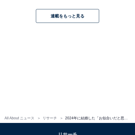
連載をもっと見る
All About ニュース
リサーチ
2024年に結婚した「お似合いだと思う夫婦」ランキング！ 山田裕貴×西野七瀬を抑えた1位は？
リサーチ