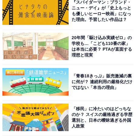
『スパイダーマン：ブランド・
ニュー・デイ』が「史上もっと
も優しいヒーロー映画」になっ
た理由。予習したい作品は？
20年間「駆け込み実績ゼロ」の
学校も…「こども110番の家」
は本当に必要？ PTAが直面する
理想と現実
「青春18きっぷ」販売激減の裏
に何が？ 連続利用の厳格化だけ
ではない「本当の理由」
「移民」に冷たいのはどっちな
のか？ スイスの厳格過ぎる学歴
選別と、日本の曖昧過ぎる外国
人政策