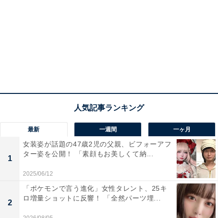
最新
一週間
一ヶ月
女装姿が話題の47歳2児の父親、ビフォーアフ
ター姿を公開！ 「素顔もお美しくて納...
1
2025/06/12
「ポケモンで言う進化」女性タレント、25キ
ロ増量ショットに反響！ 「全然パーツ埋...
2