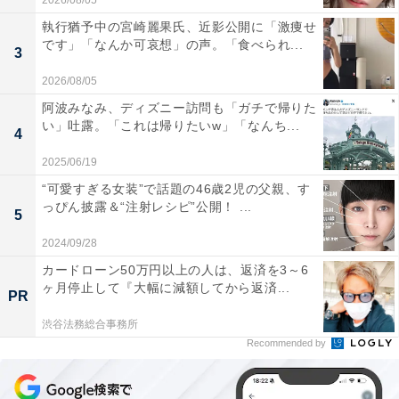
2026/08/05
執行猶予中の宮崎麗果氏、近影公開に「激痩せ
です」「なんか可哀想」の声。「食べられ...
3
2026/08/05
阿波みなみ、ディズニー訪問も「ガチで帰りた
い」吐露。「これは帰りたいw」「なんち...
4
2025/06/19
“可愛すぎる女装”で話題の46歳2児の父親、す
っぴん披露＆“注射レシピ”公開！ ...
5
2024/09/28
カードローン50万円以上の人は、返済を3～6
ヶ月停止して『大幅に減額してから返済...
PR
渋谷法務総合事務所
Recommended by