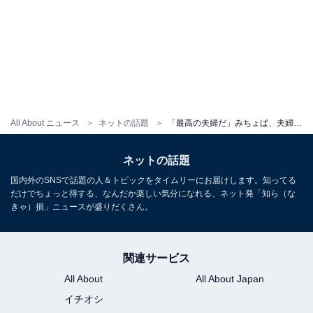
All About ニュース
ネットの話題
「最高の夫婦だ」みちょぱ、夫婦でディズニーシーを満喫する姿に反響！「絵になりますね」「羨ましい」
ネットの話題
国内外のSNSで話題の人＆トピックをタイムリーにお届けします。知ってる
だけでちょっと得する、なんだか楽しい気分になれる、ネット発「知ら（な
きゃ）損」ニュースが盛りだくさん。
関連サービス
All About
All About Japan
イチオシ