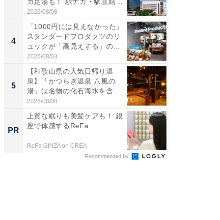
カ足湯も！ 駅ナカ・駅直結
ノベし
ス...
ー...
2026/08/08
2026/08/0
「1000円には見えなかった」
「100
スタンダードプロダクツのリ
スタン
4
4
ュックが「高見えする」の...
ュックが
2026/08/03
2026/08/0
【和歌山県の人気日帰り温
立山連
泉】「かつらぎ温泉 八風の
風呂に、
5
5
湯」は名物の化石海水を含ん
層水風
だ濃...
帰...
2026/08/08
2026/08/0
上質な眠りも美髪ケアも！ 銀
【銀座】
座で体感するReFa
の贅沢
PR
PR
ReFa GINZA on CREA
ReFa GIN
Recommended by