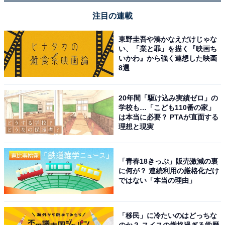
1
2
注目の連載
東野圭吾や湊かなえだけじゃな
い、「業と罪」を描く『映画ち
いかわ』から強く連想した映画
8選
20年間「駆け込み実績ゼロ」の
学校も…「こども110番の家」
は本当に必要？ PTAが直面する
理想と現実
「青春18きっぷ」販売激減の裏
に何が？ 連続利用の厳格化だけ
ではない「本当の理由」
「移民」に冷たいのはどっちな
のか？ スイスの厳格過ぎる学歴