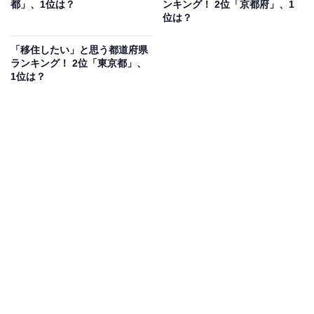
都」、1位は？
ンキング！ 2位「京都府」、1
位は？
「移住したい」と思う都道府県
ランキング！ 2位「東京都」、
1位は？
1位：沖縄県
1位は「沖縄県」でした。沖縄はおおらかな県民性や他
県にはないビーチリゾートのイメージで、多くの人にと
って「いつかは住んでみたい」憧れの地。心穏やかにの
んびりとセカンドライフを過ごしたい意見が多いようで
す。
回答者のコメントを見ると「スローライフでゆっくりと