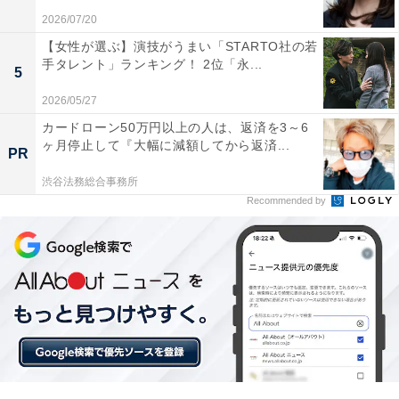
2026/07/20
【女性が選ぶ】演技がうまい「STARTO社の若
手タレント」ランキング！ 2位「永...
5
2026/05/27
カードローン50万円以上の人は、返済を3～6
ヶ月停止して『大幅に減額してから返済...
PR
渋谷法務総合事務所
Recommended by
こちらもおすすめ
「1人暮らしで住みたい」と思う都道府県ランキ
ング！ 2位「神奈川県」、1位は？