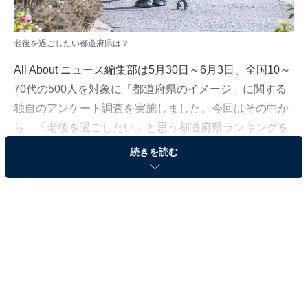
老後を過ごしたい都道府県は？
All About ニュース編集部は5月30日～6月3日、全国10～
70代の500人を対象に「都道府県のイメージ」に関する
独自のアンケート調査を実施しました。今回はその中か
ら、「老後を過ごしたい」と思う都道府県ランキングを
紹介します！
続きを読む
＞17位までの全ランキング結果を見る
2位：東京都
2位は「東京都」でした。東京都は2013年3月に、健康寿
命の延伸と健康格差の縮小を目的とした「東京都健康推
進プラン21」を策定。生涯にわたって健やかで心豊かに