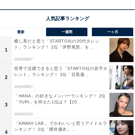
過ごせるから」（50代男性／神奈川県）、「あれだけ天
国にいちばん近いまちはないからです」（40代男性／北
海道）、「1年中、暖かいところでゆっくり余生を楽し
最新
一週間
一ヶ月
みたいです」（40代その他／富山県）といった声があり
ました。
癒し系だと思う「STARTO社の30代タレン
ト」ランキング！ 2位「伊野尾慧」を...
1
※回答者のコメントは原文ママです
2026/08/07
世界で活躍できると思う「STARTO社の若手タ
レント」ランキング！ 2位「目黒蓮...
2
17位までの全ランキング結果を見
次ページ
る
2026/08/07
「HANA」の好きなメンバーランキング！ 2位
「YURI」を抑えた1位は？【20...
3
2026/07/24
「KAWAII LAB.」でかわいいと思うアイドルラ
ンキング！ 2位「櫻井優衣」...
4