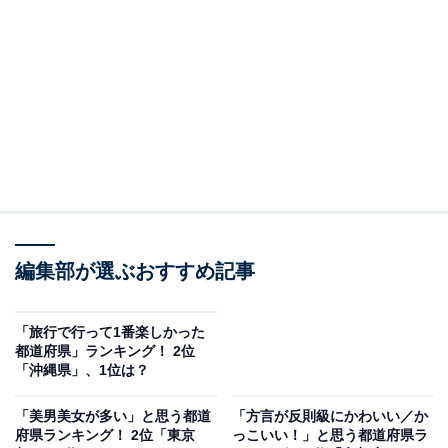
暮らせる社会を実現するため、生活習慣病の予防や生活
習慣改善を推進しており、老後を過ごすのに適した環境
整備が進められているといえそうです。
回答者からは「社会的なインフラが整っていて、医療や
福祉が充実していそうだから」（50代女性／埼玉県）、
「都会の洗練さや街の雰囲気を味わいたい」（50代男性
／兵庫県）、「交通アクセスがいいので、年老いて車の
運転ができなくなっても生活するのに困らないと思うか
編集部が選ぶおすすめ記事
ら」（20代女性／和歌山県）などのコメントがありまし
た。
「旅行で行って1番楽しかった
都道府県」ランキング！ 2位
「沖縄県」、1位は？
「美男美女が多い」と思う都道
「方言が反則級にかわいい／か
府県ランキング！ 2位「東京
っこいい！」と思う都道府県ラ