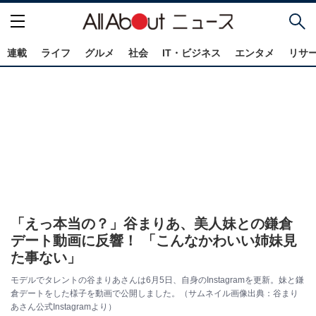
連載
ライフ
グルメ
社会
IT・ビジネス
エンタメ
リサ
「えっ本当の？」谷まりあ、美人妹との鎌倉
デート動画に反響！ 「こんなかわいい姉妹見
た事ない」
モデルでタレントの谷まりあさんは6月5日、自身のInstagramを更新。妹と鎌
倉デートをした様子を動画で公開しました。（サムネイル画像出典：谷まり
あさん公式Instagramより）