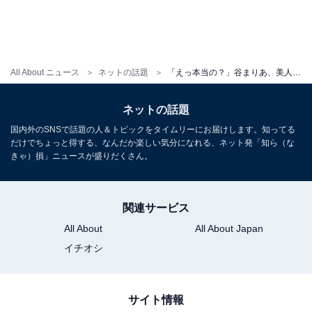
All About ニュース
ネットの話題
「えっ本当の？」谷まりあ、美人妹との鎌倉デート動画に反響！ 「こんなかわいい姉妹見た事ない」
ネットの話題
国内外のSNSで話題の人＆トピックをタイムリーにお届けします。知ってる
だけでちょっと得する、なんだか楽しい気分になれる、ネット発「知ら（な
きゃ）損」ニュースが盛りだくさん。
関連サービス
All About
All About Japan
イチオシ
サイト情報