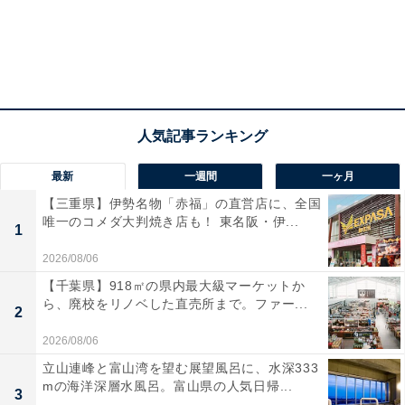
最新
一週間
一ヶ月
【三重県】伊勢名物「赤福」の直営店に、全国
唯一のコメダ大判焼き店も！ 東名阪・伊...
1
2026/08/06
【千葉県】918㎡の県内最大級マーケットか
ら、廃校をリノベした直売所まで。ファー...
2
2026/08/06
立山連峰と富山湾を望む展望風呂に、水深333
mの海洋深層水風呂。富山県の人気日帰...
3