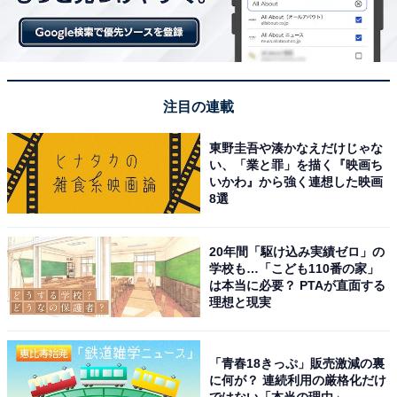
注目の連載
東野圭吾や湊かなえだけじゃな
い、「業と罪」を描く『映画ち
いかわ』から強く連想した映画
8選
20年間「駆け込み実績ゼロ」の
学校も…「こども110番の家」
は本当に必要？ PTAが直面する
理想と現実
「青春18きっぷ」販売激減の裏
に何が？ 連続利用の厳格化だけ