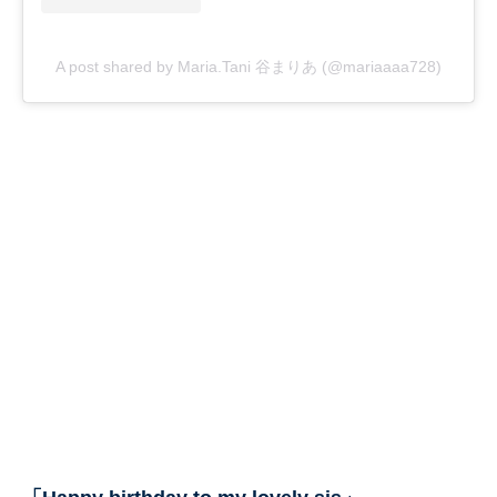
A post shared by Maria.Tani 谷まりあ (@mariaaaa728)